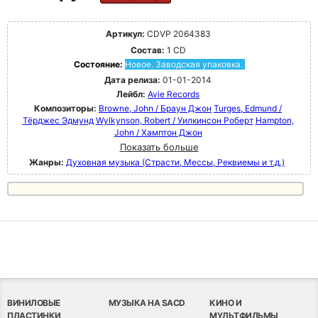
Артикул:
CDVP 2064383
Состав:
1 CD
Состояние:
Новое. Заводская упаковка.
Дата релиза:
01-01-2014
Лейбл:
Avie Records
Композиторы:
Browne, John / Браун Джон
Turges, Edmund /
Тёрджес Эдмунд
Wylkynson, Robert / Уилкинсон Роберт
Hampton,
John / Хамптон Джон
Показать больше
Жанры:
Духовная музыка (Страсти, Мессы, Реквиемы и т.д.)
ВИНИЛОВЫЕ
МУЗЫКА НА SACD
КИНО И
ПЛАСТИНКИ
МУЛЬТФИЛЬМЫ