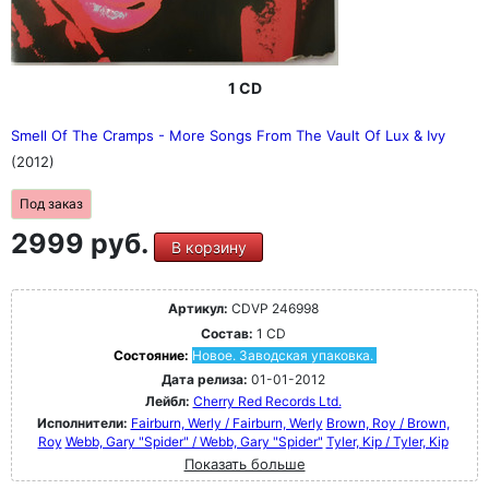
1 CD
Smell Of The Cramps - More Songs From The Vault Of Lux & Ivy
(2012)
Под заказ
2999 руб.
В корзину
Артикул:
CDVP 246998
Состав:
1 CD
Состояние:
Новое. Заводская упаковка.
Дата релиза:
01-01-2012
Лейбл:
Cherry Red Records Ltd.
Исполнители:
Fairburn, Werly / Fairburn, Werly
Brown, Roy / Brown,
Roy
Webb, Gary "Spider" / Webb, Gary "Spider"
Tyler, Kip / Tyler, Kip
Показать больше