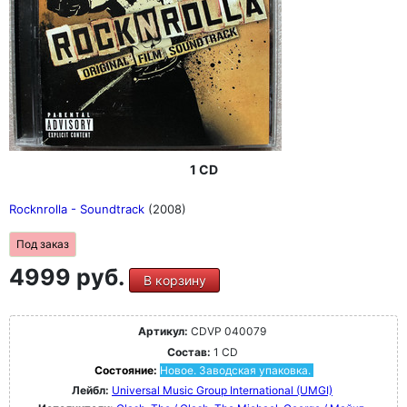
1 CD
Rocknrolla - Soundtrack
(2008)
Под заказ
4999 руб.
В корзину
Артикул:
CDVP 040079
Состав:
1 CD
Состояние:
Новое. Заводская упаковка.
Лейбл:
Universal Music Group International (UMGI)