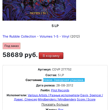
5 LP
The Rubble Collection - Volumes 1-5 - Vinyl
(2012)
Под заказ
58689 руб.
В корзину
Артикул:
CDVP 277752
Состав:
5 LP
Состояние:
Новое. Заводская упаковка.
Дата релиза:
28-08-2012
Лейбл:
Pilot Records
Исполнители:
Various Artists / Разные исполнители
Davis, Spencer /
Дэвис, Спенсер
Mindbenders / Mindbenders
Score / Score
Показать больше
Жанры:
Рок