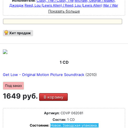
Исполнители:
Clash, The / Clash, The
Michael, George / Майкл,
Джордж
Reed, Lou (Lewis Allen) / Reed, Lou (Lewis Allen)
War / War
Показать больше
Хит продаж
1 CD
Get Low - Original Motion Picture Soundtrack
(2010)
Под заказ
1649 руб.
В корзину
Артикул:
CDVP 062081
Состав:
1 CD
Состояние:
Новое. Заводская упаковка.