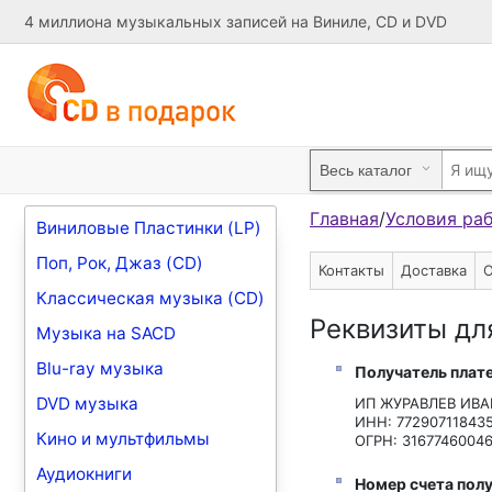
4 миллиона музыкальных записей на Виниле, CD и DVD
Главная
/
Условия ра
Виниловые Пластинки (LP)
Поп, Рок, Джаз (CD)
Контакты
Доставка
О
Классическая музыка (CD)
Реквизиты дл
Музыка на SACD
Blu-ray музыка
Получатель плат
DVD музыка
ИП ЖУРАВЛЕВ ИВ
ИНН: 77290711843
Кино и мультфильмы
ОГРН: 3167746004
Аудиокниги
Номер счета полу