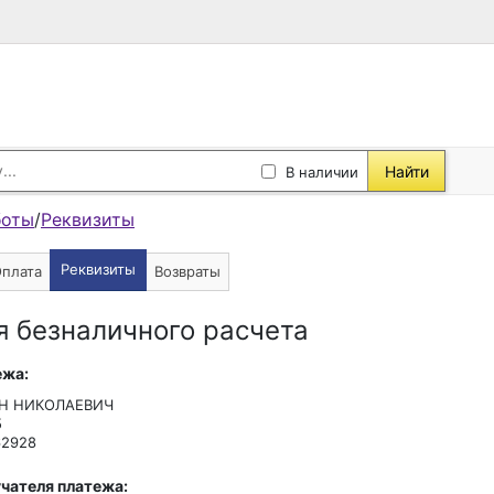
Найти
В наличии
боты
/
Реквизиты
Реквизиты
плата
Возвраты
я безналичного расчета
ежа:
АН НИКОЛАЕВИЧ
5
62928
чателя платежа: