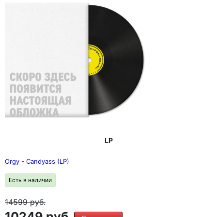
другими. Вот и все"
Два сингла с альбома - "Common People" (#2 в чартах
синглов Великобритании) и "Disco 2000" (#7) - были
особенно заметны и помогли Pulp добиться
общенациональной известности.
Наконец, "Different Class" был удостоен музыкальной
премии Mercury Music Prize в 1996 году. в 1998 году
читатели журнала Q признали "Different Class" 37-м
лучшим альбомом всех времен.
LP
Orgy - Candyass (LP)
Есть в наличии
14599
руб.
10249 руб.