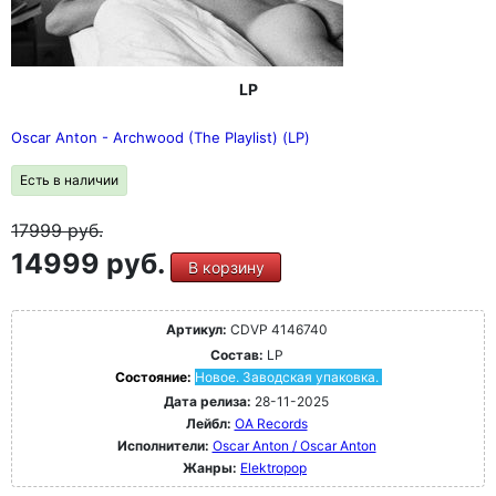
LP
Oscar Anton - Archwood (The Playlist) (LP)
Есть в наличии
17999
руб.
14999 руб.
В корзину
Артикул:
CDVP 4146740
Состав:
LP
Состояние:
Новое. Заводская упаковка.
Дата релиза:
28-11-2025
Лейбл:
OA Records
Исполнители:
Oscar Anton / Oscar Anton
Жанры:
Elektropop