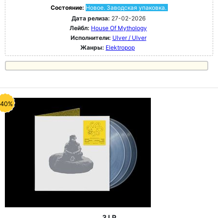
Состояние:
Новое. Заводская упаковка.
Дата релиза:
27-02-2026
Лейбл:
House Of Mythology
Исполнители:
Ulver / Ulver
Жанры:
Elektropop
-40%
3 LP