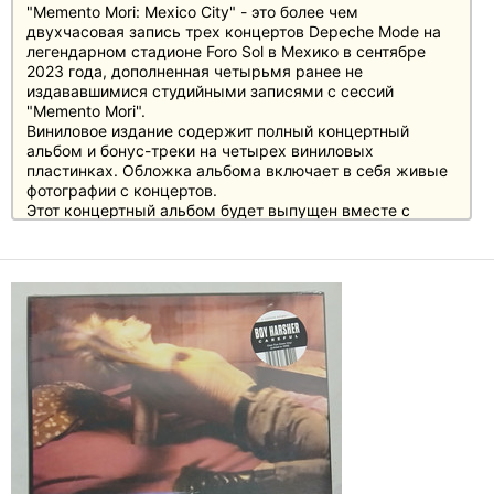
"Memento Mori: Mexico City" - это более чем
двухчасовая запись трех концертов Depeche Mode на
легендарном стадионе Foro Sol в Мехико в сентябре
2023 года, дополненная четырьмя ранее не
издававшимися студийными записями с сессий
"Memento Mori".
Виниловое издание содержит полный концертный
альбом и бонус-треки на четырех виниловых
пластинках. Обложка альбома включает в себя живые
фотографии с концертов.
Этот концертный альбом будет выпущен вместе с
новым фильмом Depeche Mode "Depeche Mode: M",
который был записан во время концертов в Мехико.
Фильм был задуман и снят мексиканским режиссером
Фернандо Фриасом, удостоенным наград. Фильм
"Depeche Mode: M" сочетает в себе захватывающие
концертные кадры с атмосферными впечатлениями и
избранными архивными материалами, а также
иллюстрирует глубокую связь между музыкой и
быстротечностью в мексиканской традиции. В
конфигурацию Blu-ray и DVD "Depeche Mode: M" также
входит вышеупомянутый концертный альбом "Memento
Mori: Mexico City" и полнометражный концертный
фильм.