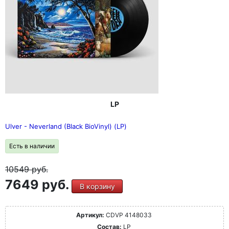
на уровне глаз" (stereoplay, 11 / 2010)
"Metallic Spheres" напоминает о наркотическом начале,
которое объединяет обе лондонские группы. Вы
должны быть неравнодушны к каннабису и
пропитанному Л.. психоделически-хиппи эмбиентному
бреду, чтобы насладиться этим альбомом."
(musikexpress, 11 / 2010)
LP
Ulver - Neverland (Black BioVinyl) (LP)
Есть в наличии
10549
руб.
7649 руб.
В корзину
Артикул:
CDVP 4148033
Состав:
LP