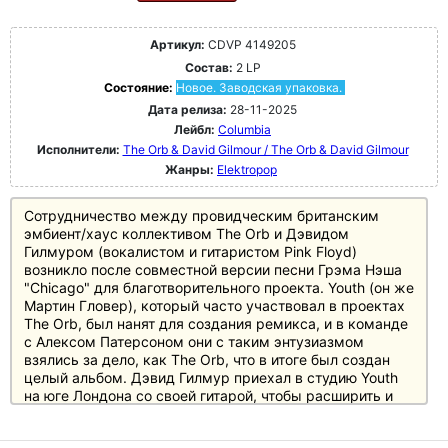
Артикул:
CDVP 4149205
Состав:
2 LP
Состояние:
Новое. Заводская упаковка.
Дата релиза:
28-11-2025
Лейбл:
Columbia
Исполнители:
The Orb & David Gilmour / The Orb & David Gilmour
Жанры:
Elektropop
Сотрудничество между провидческим британским
эмбиент/хаус коллективом The Orb и Дэвидом
Гилмуром (вокалистом и гитаристом Pink Floyd)
возникло после совместной версии песни Грэма Нэша
"Chicago" для благотворительного проекта. Youth (он же
Мартин Гловер), который часто участвовал в проектах
The Orb, был нанят для создания ремикса, и в команде
с Алексом Патерсоном они с таким энтузиазмом
взялись за дело, как The Orb, что в итоге был создан
целый альбом. Дэвид Гилмур приехал в студию Youth
на юге Лондона со своей гитарой, чтобы расширить и
обогатить новые записи, а трио работало над
акустическим миксом в разных стилях. Так родился