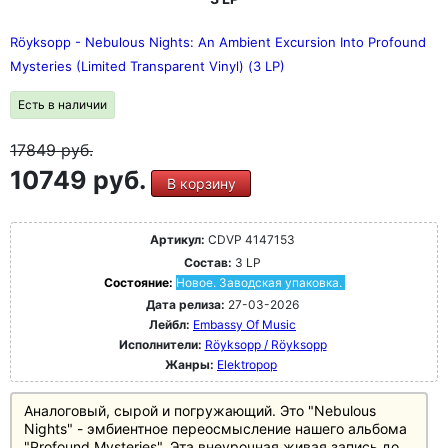
Röyksopp - Nebulous Nights: An Ambient Excursion Into Profound
Mysteries (Limited Transparent Vinyl) (3 LP)
Есть в наличии
17849
руб.
10749 руб.
В корзину
Артикул:
CDVP 4147153
Состав:
3 LP
Состояние:
Новое. Заводская упаковка.
Дата релиза:
27-03-2026
Лейбл:
Embassy Of Music
Исполнители:
Röyksopp / Röyksopp
Жанры:
Elektropop
Аналоговый, сырой и погружающий. Это "Nebulous
Nights" - эмбиентное переосмысление нашего альбома
"Profound Mysteries". Эта внеурочная живая запись до