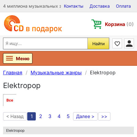
4 миллиона музыкальных записей на Виниле, CD и DVD
Контакты
Доставка
Оплата
Корзина
(0)
Найти
Меню
Главная
Музыкальные жанры
Elektropop
Elektropop
Все
1
2
3
4
5
< Назад
Далее >
>>
Elektropop