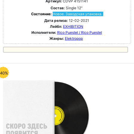
Артикул:
CDVP 4151141
Состав:
Single 12"
Состояние:
Новое. Заводская упаковка.
Дата релиза:
12-02-2021
Лейбл:
EXHIBITION
Исполнители:
Rico Puestel / Rico Puestel
Жанры:
Elektropop
-40%