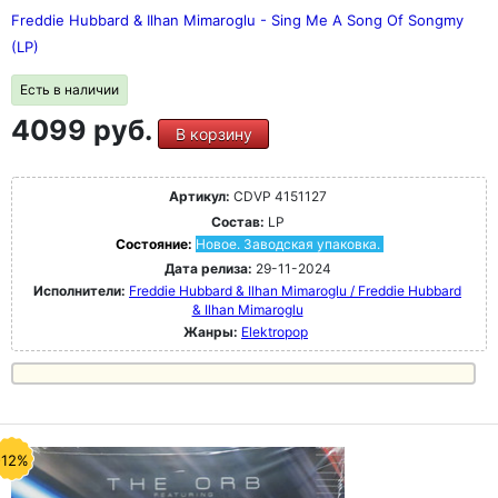
Freddie Hubbard & Ilhan Mimaroglu - Sing Me A Song Of Songmy
(LP)
Есть в наличии
4099 руб.
В корзину
Артикул:
CDVP 4151127
Состав:
LP
Состояние:
Новое. Заводская упаковка.
Дата релиза:
29-11-2024
Исполнители:
Freddie Hubbard & Ilhan Mimaroglu / Freddie Hubbard
& Ilhan Mimaroglu
Жанры:
Elektropop
-12%