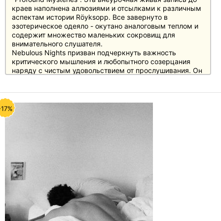
краев наполнена аллюзиями и отсылками к различным
аспектам истории Röyksopp. Все завернуто в
эзотерическое одеяло - окутано аналоговым теплом и
содержит множество маленьких сокровищ для
внимательного слушателя.
Nebulous Nights призван подчеркнуть важность
критического мышления и любопытного созерцания
наряду с чистым удовольствием от прослушивания. Он
призван поощрять мышление, которое позволяет
исследовать и личностно развиваться, не ограничивая
свое воображение и любопытство определенным
мировоззрением или образом мышления.
-17%
Прекрасная цитата Альберта Эйнштейна: "Самое
прекрасное, что мы можем испытать, - это
таинственное. Это источник всех искусств и наук. Тот,
кому чуждо это чувство, кто больше не может
остановиться и погрузиться в удивление, равносилен
смерти" Его глаза закрыты.
Для оптимального восприятия мы рекомендуем
использовать наушники.