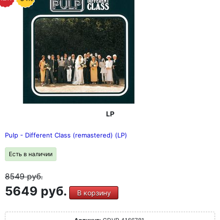
версия "Zeitreise" также на 2LP, на прозрачном
голубом.
LP
Pulp - Different Class (remastered) (LP)
Есть в наличии
8549
руб.
5649 руб.
В корзину