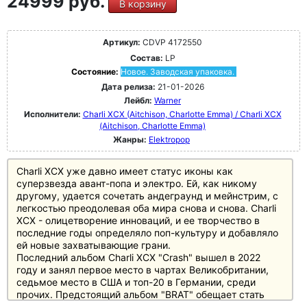
24999 руб.
В корзину
Артикул:
CDVP 4172550
Состав:
LP
Состояние:
Новое. Заводская упаковка.
Дата релиза:
21-01-2026
Лейбл:
Warner
Исполнители:
Charli XCX (Aitchison, Charlotte Emma) / Charli XCX
(Aitchison, Charlotte Emma)
Жанры:
Elektropop
Charli XCX уже давно имеет статус иконы как
суперзвезда авант-попа и электро. Ей, как никому
другому, удается сочетать андеграунд и мейнстрим, с
легкостью преодолевая оба мира снова и снова. Charli
XCX - олицетворение инноваций, и ее творчество в
последние годы определяло поп-культуру и добавляло
ей новые захватывающие грани.
Последний альбом Charli XCX "Crash" вышел в 2022
году и занял первое место в чартах Великобритании,
седьмое место в США и топ-20 в Германии, среди
прочих. Предстоящий альбом "BRAT" обещает стать
захватывающим клубным альбомом, наполненным