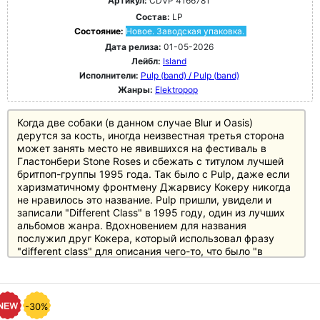
Артикул:
CDVP 4166781
Состав:
LP
Состояние:
Новое. Заводская упаковка.
Дата релиза:
01-05-2026
Лейбл:
Island
Исполнители:
Pulp (band) / Pulp (band)
Жанры:
Elektropop
Когда две собаки (в данном случае Blur и Oasis)
дерутся за кость, иногда неизвестная третья сторона
может занять место не явившихся на фестиваль в
Гластонбери Stone Roses и сбежать с титулом лучшей
бритпоп-группы 1995 года. Так было с Pulp, даже если
харизматичному фронтмену Джарвису Кокеру никогда
не нравилось это название. Pulp пришли, увидели и
записали "Different Class" в 1995 году, один из лучших
альбомов жанра. Вдохновением для названия
послужил друг Кокера, который использовал фразу
"different class" для описания чего-то, что было "в
своем классе". Кокеру понравился двойной смысл с
аллюзией на британскую социальную систему - тема
нескольких песен альбома. Послание на обратной
стороне пластинки также отсылает к этой идее:
-30%
"Мы не хотим проблем, мы просто хотим права быть