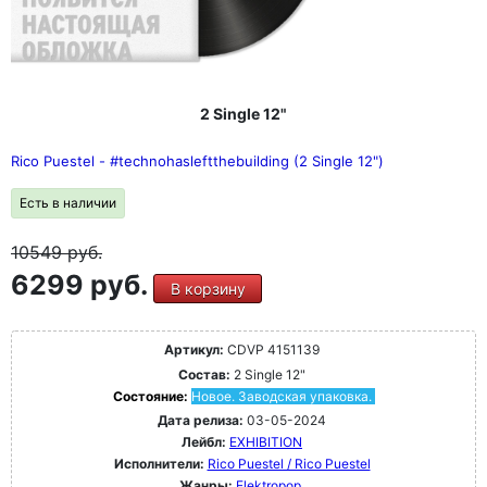
2 Single 12"
Rico Puestel - #technohasleftthebuilding (2 Single 12")
Есть в наличии
10549
руб.
6299 руб.
В корзину
Артикул:
CDVP 4151139
Состав:
2 Single 12"
Состояние:
Новое. Заводская упаковка.
Дата релиза:
03-05-2024
Лейбл:
EXHIBITION
Исполнители:
Rico Puestel / Rico Puestel
Жанры:
Elektropop