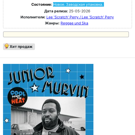
Состояние:
Новое. Заводская упаковка.
Дата релиза:
25-05-2026
Исполнители:
Lee 'Scratch' Perry / Lee 'Scratch' Perry
Жанры:
Reggae und Ska
Хит продаж