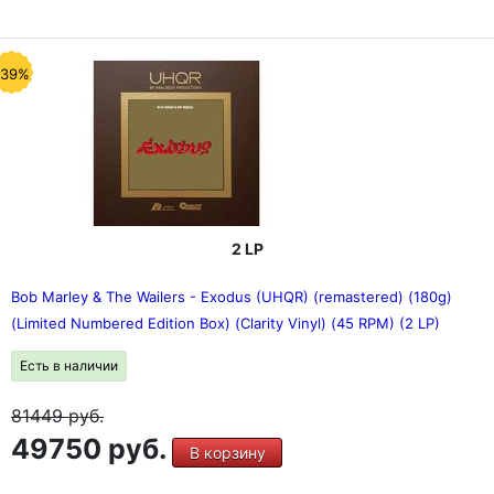
-39%
2 LP
Bob Marley & The Wailers - Exodus (UHQR) (remastered) (180g)
(Limited Numbered Edition Box) (Clarity Vinyl) (45 RPM) (2 LP)
Есть в наличии
81449
руб.
49750 руб.
В корзину