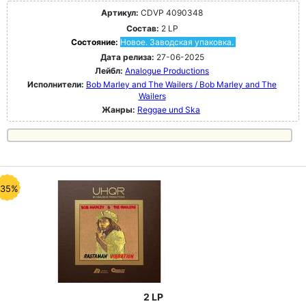
Артикул:
CDVP 4090348
Состав:
2 LP
Состояние:
Новое. Заводская упаковка.
Дата релиза:
27-06-2025
Лейбл:
Analogue Productions
Исполнители:
Bob Marley and The Wailers / Bob Marley and The
Wailers
Жанры:
Reggae und Ska
-35%
2 LP