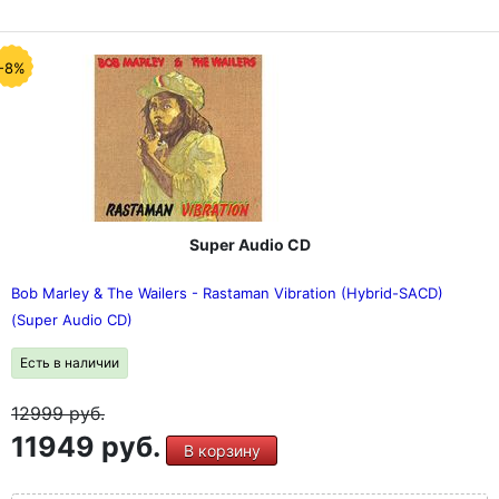
-8%
Super Audio CD
Bob Marley & The Wailers - Rastaman Vibration (Hybrid-SACD)
(Super Audio CD)
Есть в наличии
12999
руб.
11949 руб.
В корзину