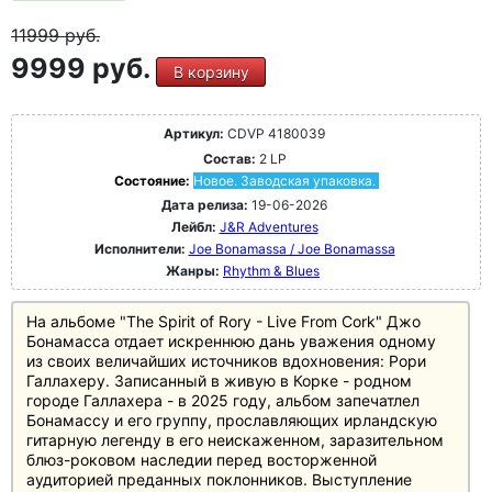
11999
руб.
9999 руб.
В корзину
Артикул:
CDVP 4180039
Состав:
2 LP
Состояние:
Новое. Заводская упаковка.
Дата релиза:
19-06-2026
Лейбл:
J&R Adventures
Исполнители:
Joe Bonamassa / Joe Bonamassa
Жанры:
Rhythm & Blues
На альбоме "The Spirit of Rory - Live From Cork" Джо
Бонамасса отдает искреннюю дань уважения одному
из своих величайших источников вдохновения: Рори
Галлахеру. Записанный в живую в Корке - родном
городе Галлахера - в 2025 году, альбом запечатлел
Бонамассу и его группу, прославляющих ирландскую
гитарную легенду в его неискаженном, заразительном
блюз-роковом наследии перед восторженной
аудиторией преданных поклонников. Выступление