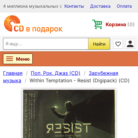
4 миллиона музыкальных записей на Виниле, CD и DVD
Контакты
Доставка
Оплата
Корзина
(0)
Найти
Меню
Главная
Поп, Рок, Джаз (CD)
Зарубежная
музыка
Within Temptation - Resist (Digipack) (CD)