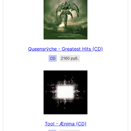
Queensrÿche - Greatest Hits (CD)
CD
2160 руб.
Tool - Ænima (CD)