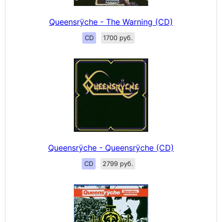
Queensrÿche - The Warning (CD)
CD
1700 руб.
Queensrÿche - Queensrÿche (CD)
CD
2799 руб.