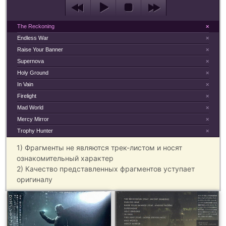
The Reckoning
×
Endless War
×
Raise Your Banner
×
Supernova
×
Holy Ground
×
In Vain
×
Firelight
×
Mad World
×
Mercy Mirror
×
Trophy Hunter
×
1) Фрагменты не являются трек-листом и носят
ознакомительный характер
2) Качество представленных фрагментов уступает
оригиналу