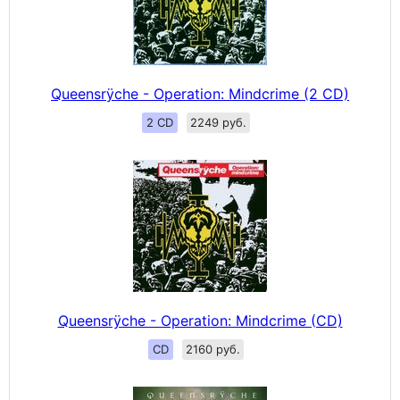
Queensrÿche - Operation: Mindcrime (2 CD)
2 CD
2249 руб.
Queensrÿche - Operation: Mindcrime (CD)
CD
2160 руб.