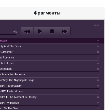
Фрагменты
00:31
enpath
×
uty And The Beast
×
 Carpenter
×
ral Romance
×
ls Fall First
×
ankhamen
×
phomaniac Fantasia
×
w Why The Nightingale Sings
×
i PT I Erämaajärvi
×
pi PT II Witchdrums
×
i Pt III This Moment Is Eternity
×
i PT IV Etiäinen
×
urn To The Sea
×