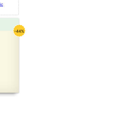
ic
-44%