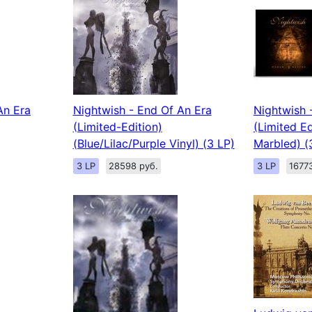
An Era
Nightwish - End Of An Era
Nightwish -
(Limited-Edition)
(Limited Ed
(Blue/Lilac/Purple Vinyl) (3 LP)
Marbled) (
3 LP
28598 руб.
3 LP
1677