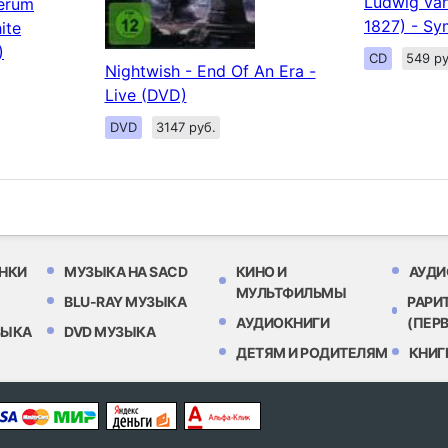
Ludwig van
aerum
1827) - Sy
ite
)
CD
549 ру
Nightwish - End Of An Era -
Live (DVD)
DVD
3147 руб.
НКИ
МУЗЫКА НА SACD
КИНО И
АУДИ
МУЛЬТФИЛЬМЫ
BLU-RAY МУЗЫКА
РАРИ
АУДИОКНИГИ
(ПЕР
ЗЫКА
DVD МУЗЫКА
ДЕТЯМ И РОДИТЕЛЯМ
КНИГ