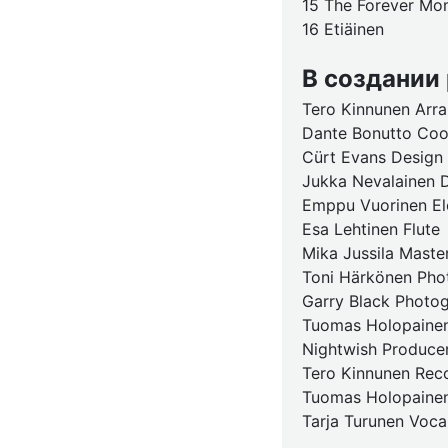
15 The Forever Mo
16 Etiäinen
В создании
Tero Kinnunen Arr
Dante Bonutto Coor
Cürt Evans Design 
Jukka Nevalainen 
Emppu Vuorinen Elec
Esa Lehtinen Flute
Mika Jussila Maste
Toni Härkönen Pho
Garry Black Photo
Tuomas Holopainen 
Nightwish Producer
Tero Kinnunen Reco
Tuomas Holopainen
Tarja Turunen Voca