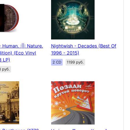
 Human. :||: Nature.
Nightwish - Decades (Best Of
ition) (Eco Vinyl
1996 - 2015)
3 LP)
2 CD
1199 руб.
3 руб.