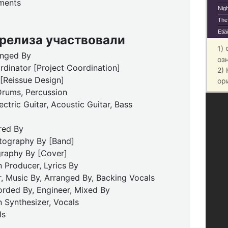
ments
Nig
The
Etiä
 релиза участвовали
1)
anged By
оз
dinator [Project Coordination]
2)
[Reissue Design]
ор
Drums, Percussion
tric Guitar, Acoustic Guitar, Bass
red By
tography By [Band]
graphy By [Cover]
Producer, Lyrics By
, Music By, Arranged By, Backing Vocals
rded By, Engineer, Mixed By
 Synthesizer, Vocals
ls