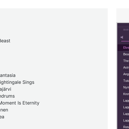
00:00
Beast
Elv
Bea
The
Ast
antasia
Ange
Tut
ghtingale Sings
Nym
ajärvi
Kno
chdrums
Lapp
 Moment Is Eternity
Lap
inen
Lapp
ea
Lapp
Ret