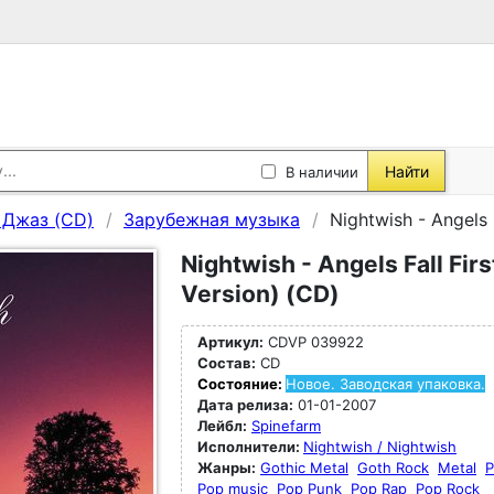
Найти
В наличии
, Джаз (CD)
Зарубежная музыка
Nightwish - Angels 
Nightwish - Angels Fall Fir
Version) (CD)
Артикул:
CDVP 039922
Состав:
CD
Состояние:
Новое. Заводская упаковка.
Дата релиза:
01-01-2007
Лейбл:
Spinefarm
Исполнители:
Nightwish / Nightwish
Жанры:
Gothic Metal
Goth Rock
Metal
P
Pop music
Pop Punk
Pop Rap
Pop Rock