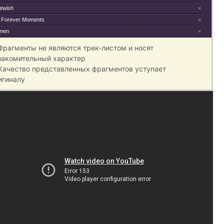
htwish
×
 Forever Moments
×
inen
×
 Фрагменты не являются трек-листом и носят
накомительный характер
 Качество представленных фрагментов уступает
игиналу