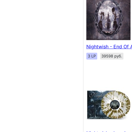
Nightwish - End Of 
3 LP
39598 руб.