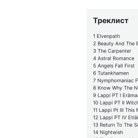
Треклист
1 Elvenpath
2 Beauty And The 
3 The Carpenter
4 Astral Romance
5 Angels Fall First
6 Tutankhamen
7 Nymphomaniac F
8 Know Why The Ni
9 Lappi PT I Eräma
10 Lappi PT II Wit
11 Lappi Pt III This
12 Lappi PT IV Etiä
13 Return To The S
14 Nightwish