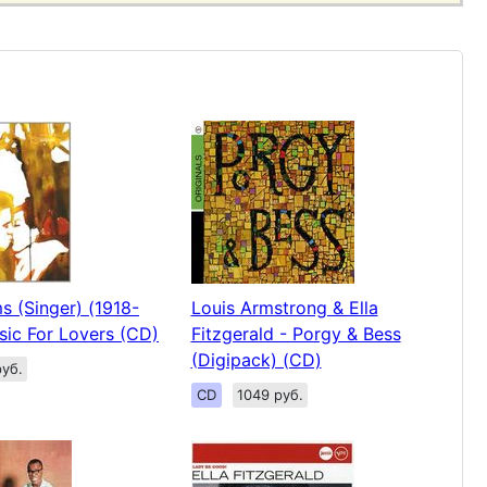
s (Singer) (1918-
Louis Armstrong & Ella
sic For Lovers (CD)
Fitzgerald - Porgy & Bess
(Digipack) (CD)
уб.
CD
1049 руб.