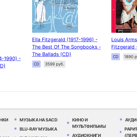
Ella Fitzgerald (1917-1996) -
Louis Arms
The Best Of The Songbooks -
Fitzgerald 
The Ballads (CD)
CD
1890 р
4-1990) -
CD
3599 руб.
VD)
НКИ
МУЗЫКА НА SACD
КИНО И
АУДИ
МУЛЬТФИЛЬМЫ
BLU-RAY МУЗЫКА
РАРИ
АУДИОКНИГИ
(ПЕР