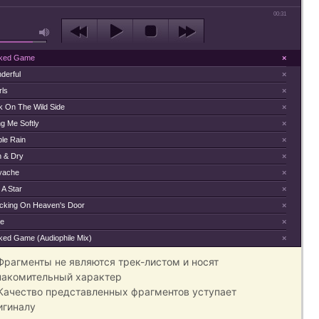
00:31
ked Game
×
derful
×
rls
×
k On The Wild Side
×
ing Me Softly
×
ple Rain
×
h & Dry
×
lyache
×
 A Star
×
cking On Heaven's Door
×
le
×
ked Game (Audiophile Mix)
×
 Фрагменты не являются трек-листом и носят
накомительный характер
 Качество представленных фрагментов уступает
игиналу