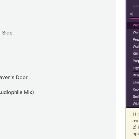
00:00
Wic
 Side
Won
Pea
Wal
Kill
Pur
Hig
Bel
aven's Door
Like
Kno
udiophile Mix)
Smi
Wic
1)
оз
2)
ор