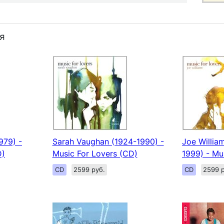
я
979) -
Sarah Vaughan (1924-1990) -
Joe William
D)
Music For Lovers (CD)
1999) - Mu
CD
2599 руб.
CD
2599 р