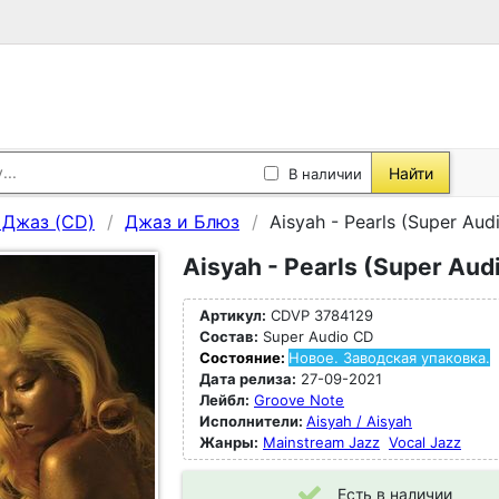
Найти
В наличии
, Джаз (CD)
Джаз и Блюз
Aisyah - Pearls (Super Aud
Aisyah - Pearls (Super Aud
Артикул:
CDVP 3784129
Состав:
Super Audio CD
Состояние:
Новое. Заводская упаковка.
Дата релиза:
27-09-2021
Лейбл:
Groove Note
Исполнители:
Aisyah / Aisyah
Жанры:
Mainstream Jazz
Vocal Jazz
Есть в наличии