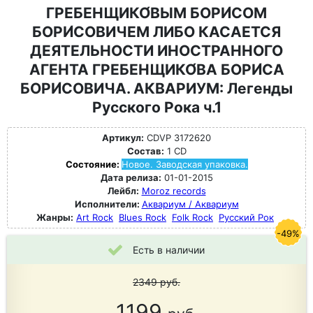
ГРЕБЕНЩИКО́ВЫМ БОРИ́СОМ
БОРИ́СОВИЧЕМ ЛИБО КАСАЕТСЯ
ДЕЯТЕЛЬНОСТИ ИНОСТРАННОГО
АГЕНТА ГРЕБЕНЩИКО́ВА БОРИ́СА
БОРИ́СОВИЧА. АКВАРИУМ: Легенды
Русского Рока ч.1
Артикул:
CDVP 3172620
Состав:
1 CD
Состояние:
Новое. Заводская упаковка.
Дата релиза:
01-01-2015
Лейбл:
Moroz records
Исполнители:
Аквариум / Аквариум
Жанры:
Art Rock
Blues Rock
Folk Rock
Русский Рок
-49%
Есть в наличии
2349
руб.
1199