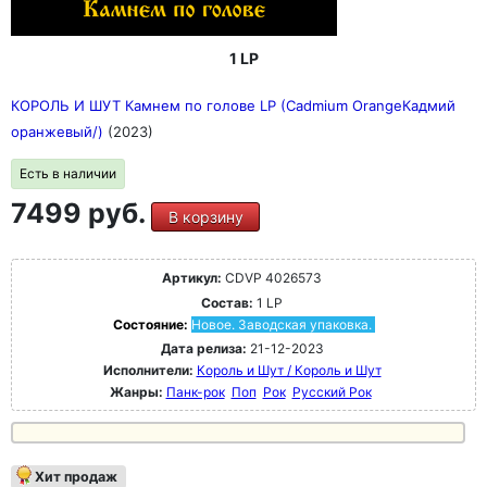
1 LP
КОРОЛЬ И ШУТ Камнем по голове LP (Cadmium OrangeКадмий
оранжевый/)
(2023)
Есть в наличии
7499 руб.
В корзину
Артикул:
CDVP 4026573
Состав:
1 LP
Состояние:
Новое. Заводская упаковка.
Дата релиза:
21-12-2023
Исполнители:
Король и Шут / Король и Шут
Жанры:
Панк-рок
Поп
Рок
Русский Рок
Хит продаж