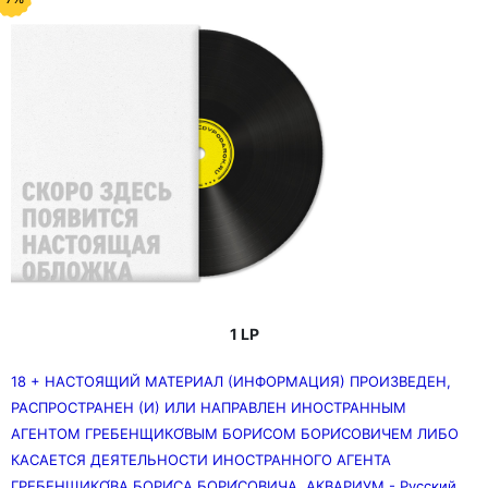
множество музыкальных элементов: фолк-рок
(«Акустический альбом»), арт-панк («Театр демона»),
хардкор-панк («Бунт на корабле»), хард-рок («Как в
старой сказке») и многие другие. На раннем этапе
сильное влияние на группу оказали The Beatles
1 LP
18 + НАСТОЯЩИЙ МАТЕРИАЛ (ИНФОРМАЦИЯ) ПРОИЗВЕДЕН,
РАСПРОСТРАНЕН (И) ИЛИ НАПРАВЛЕН ИНОСТРАННЫМ
АГЕНТОМ ГРЕБЕНЩИКО́ВЫМ БОРИ́СОМ БОРИ́СОВИЧЕМ ЛИБО
КАСАЕТСЯ ДЕЯТЕЛЬНОСТИ ИНОСТРАННОГО АГЕНТА
ГРЕБЕНЩИКО́ВА БОРИ́СА БОРИ́СОВИЧА. АКВАРИУМ - Русский