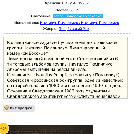
Артикул:
CDVP 4032252
Состав:
7 LP
Состояние:
Новое. Заводская упаковка.
Исполнители:
Наутилус Помпилиус / Наутилус Помпилиус
Жанры:
Поп
Русский Рок
Коллекционное издание Лучших номерных альбомов
группы Наутилус Помпилиус. Лимитированный
номерной Бокс-Сет
Лимитированный номерной Бокс-Сет состоящий из 6-
ти топовых альбомов группы Наутилус Помпилиус.
Альбомы выпущены на белом виниле.
Исполнитель: Nautilus Pompilius (Наутилус Помпилиус)
Советская и российская рок-группа, одна из известных
во второй половине 1980-х и в середине 1990-х годов.
Основана в Свердловске в 1982 году студентами
Свердловского архитектурного института Вячеславом
Бутусовым и Дмитрием Умецким. Дебютный альбом
«Переезд» был записан в 1983 году.
Хит продаж
Состав коллектива неоднократно менялся.
Изменениям подвергался также и музыкальный стиль
группы. Так, в начальном периоде «Наутилус» играл
хард-рок, а во время популярности коллектива в
-29%
середине 1980-х годов основным жанром являлась