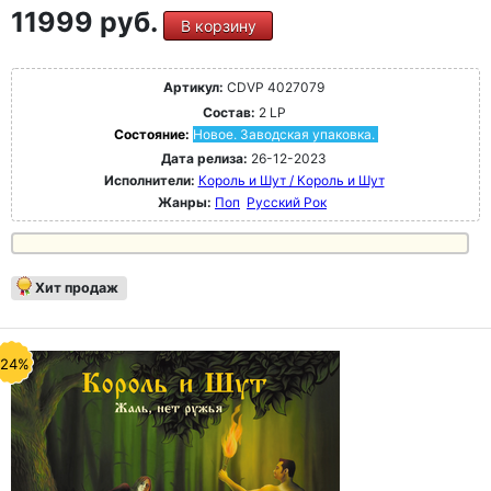
11999 руб.
В корзину
Артикул:
CDVP 4027079
Состав:
2 LP
Состояние:
Новое. Заводская упаковка.
Дата релиза:
26-12-2023
Исполнители:
Король и Шут / Король и Шут
Жанры:
Поп
Русский Рок
Хит продаж
-24%