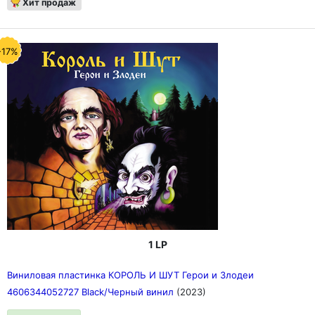
Хит продаж
-17%
1 LP
Виниловая пластинка КОРОЛЬ И ШУТ Герои и Злодеи
4606344052727 Black/Черный винил
(2023)