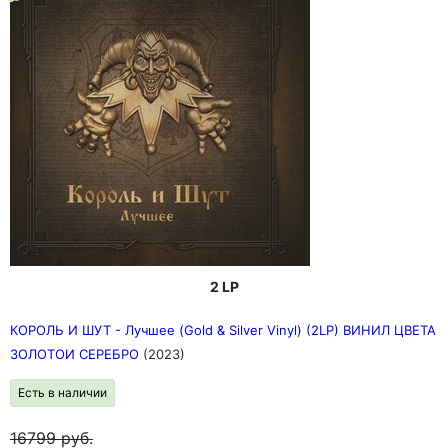
новая волна; также творчество группы пересекается
со многими направлениями рок-музыки —
альтернативный рок, постпанк, готик-рок, арт-рок,
симфо-рок, глэм-рок, инди-рок, фолк-рок.
К наиболее известным песням данной группы
относятся такие композиции, как «Скованные одной
цепью», «Титаник», «Взгляд с экрана», «Прогулки по
воде», «Крылья», «Я хочу быть с тобой» и «Последнее
письмо».
5 июня 1997 года после концерта в ГЦКЗ «Россия»,
получившего название «Последнее плавание», и
прощального гастрольного тура по стране группа
официально прекратила своё существование.
Последними альбомами коллектива стали «Яблокитай»
и «Атлантида».
2 LP
КОРОЛЬ И ШУТ - Лучшее (Gold & Silver Vinyl) (2LP) ВИНИЛ ЦВЕТА
ЗОЛОТОИ СЕРЕБРО
(2023)
Есть в наличии
16799
руб.