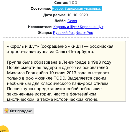
Состав:
1 CD
Состояние:
Новое. Заводская упаковка.
Дата релиза:
10-10-2023
Лейбл:
Союз
Исполнители:
Король и Шут / Король и Шут
Жанры:
Русский Рок
Фолк-Рок
«Король и Шут» (сокращённо «КиШ») — российская
хоррор-панк-группа из Санкт-Петербурга.
Группа была образована в Ленинграде в 1988 году.
После смерти её лидера и одного из основателей
Михаила Горшенёва 19 июля 2013 года выступает
только в рок-мюзикле TODD. Выделяется своим
необычным для классического панк-рока стилем.
Песни группы представляют собой небольшие
законченные истории, часто в фэнтезийном,
мистическом, а также историческом ключе.
Сценический имидж группы постоянно менялся и часто
включал в себя грим, соответствующий тематике
Хит продаж
песен. В прессе группа неоднократно обозначалась как
«культовая» Изначально преобладающий в
музыкальной составляющей ритмичный хоррор-панк
со временем вышел за границы стиля и вобрал в себя
-7%