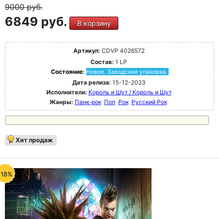
9000
руб.
6849 руб.
В корзину
Артикул:
CDVP 4026572
Состав:
1 LP
Состояние:
Новое. Заводская упаковка.
Дата релиза:
15-12-2023
Исполнители:
Король и Шут / Король и Шут
Жанры:
Панк-рок
Поп
Рок
Русский Рок
Хит продаж
-18%