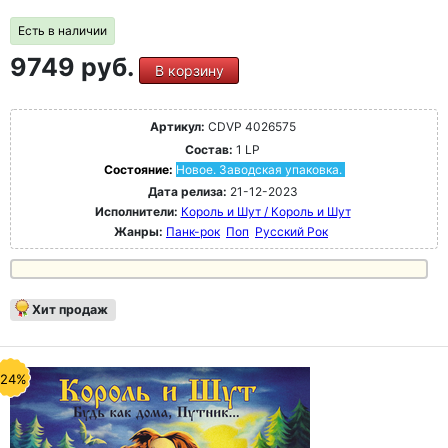
Есть в наличии
9749 руб.
В корзину
Артикул:
CDVP 4026575
Состав:
1 LP
Состояние:
Новое. Заводская упаковка.
Дата релиза:
21-12-2023
Исполнители:
Король и Шут / Король и Шут
Жанры:
Панк-рок
Поп
Русский Рок
Хит продаж
-24%