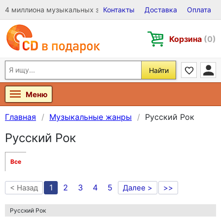
4 миллиона музыкальных записей на Виниле, CD и DVD
Контакты
Доставка
Оплата
Корзина
(0)
Найти
Меню
Главная
Музыкальные жанры
Русский Рок
Русский Рок
Все
1
2
3
4
5
< Назад
Далее >
>>
Русский Рок