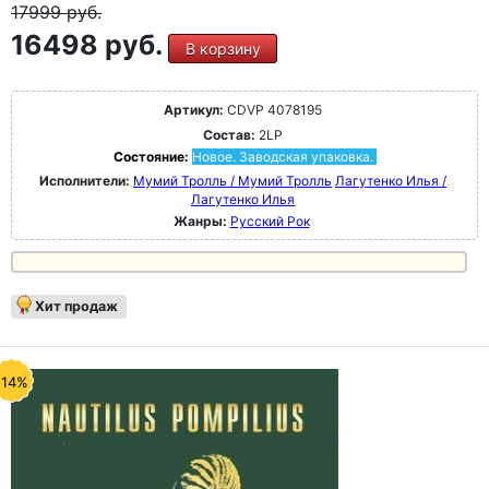
17999
руб.
16498 руб.
В корзину
Артикул:
CDVP 4078195
Состав:
2LP
Состояние:
Новое. Заводская упаковка.
Исполнители:
Мумий Тролль / Мумий Тролль
Лагутенко Илья /
Лагутенко Илья
Жанры:
Русский Рок
Хит продаж
-14%