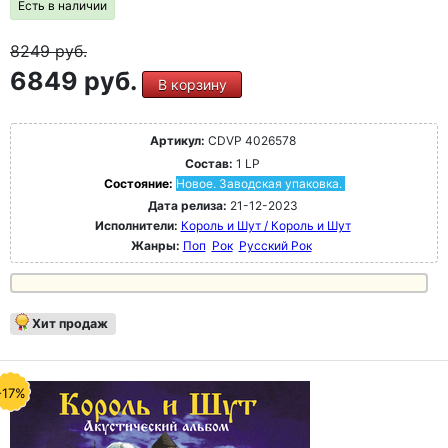
Есть в наличии
8249
руб.
6849 руб.
В корзину
Артикул:
CDVP 4026578
Состав:
1 LP
Состояние:
Новое. Заводская упаковка.
Дата релиза:
21-12-2023
Исполнители:
Король и Шут / Король и Шут
Жанры:
Поп
Рок
Русский Рок
Хит продаж
-17%