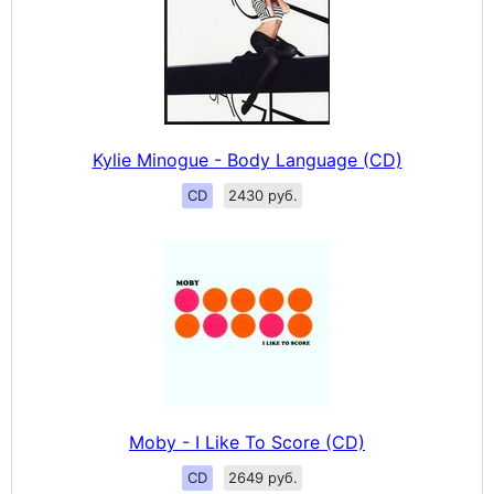
Kylie Minogue - Body Language (CD)
CD
2430 руб.
Moby - I Like To Score (CD)
CD
2649 руб.