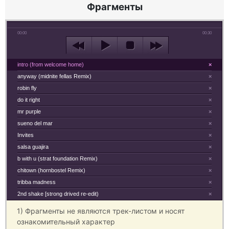
Фрагменты
00:00
00:30
intro (from welcome home)
×
anyway (midnite fellas Remix)
×
robin fly
×
do it right
×
mr purple
×
sueno del mar
×
Invites
×
salsa guajira
×
b with u (strat foundation Remix)
×
chitown (hornbostel Remix)
×
tribba madness
×
2nd shake [strong drived re-edit)
×
1) Фрагменты не являются трек-листом и носят
ознакомительный характер