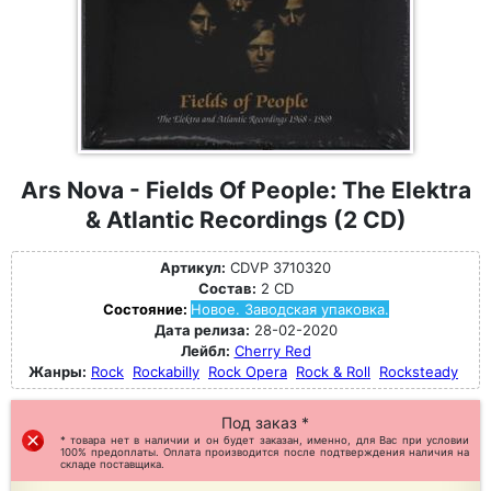
Ars Nova - Fields Of People: The Elektra
& Atlantic Recordings (2 CD)
Артикул:
CDVP 3710320
Состав:
2 CD
Состояние:
Новое. Заводская упаковка.
Дата релиза:
28-02-2020
Лейбл:
Cherry Red
Жанры:
Rock
Rockabilly
Rock Opera
Rock & Roll
Rocksteady
Под заказ *
* товара нет в наличии и он будет заказан, именно, для Вас при условии
100% предоплаты. Оплата производится после подтверждения наличия на
складе поставщика.