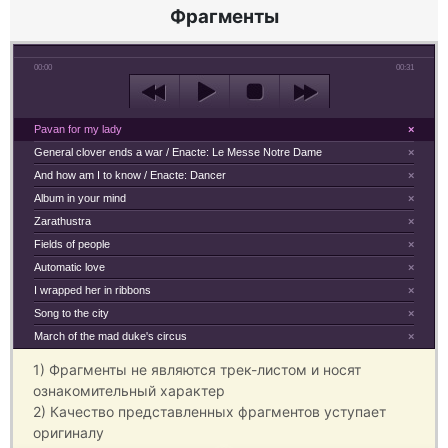
Фрагменты
00:00
00:31
Pavan for my lady
×
General clover ends a war / Enacte: Le Messe Notre Dame
×
And how am I to know / Enacte: Dancer
×
Album in your mind
×
Zarathustra
×
Fields of people
×
Automatic love
×
I wrapped her in ribbons
×
Song to the city
×
March of the mad duke's circus
×
1) Фрагменты не являются трек-листом и носят
ознакомительный характер
2) Качество представленных фрагментов уступает
оригиналу