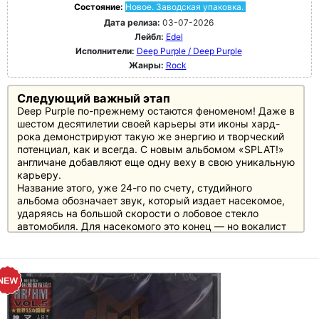
Состояние:
Новое. Заводская упаковка.
Дата релиза:
03-07-2026
Лейбл:
Edel
Исполнители:
Deep Purple / Deep Purple
Жанры:
Rock
Следующий важный этап
Deep Purple по-прежнему остаются феноменом! Даже в
шестом десятилетии своей карьеры эти иконы хард-
рока демонстрируют такую же энергию и творческий
потенциал, как и всегда. С новым альбомом «SPLAT!»
англичане добавляют еще одну веху в свою уникальную
карьеру.
Название этого, уже 24-го по счету, студийного
альбома обозначает звук, который издает насекомое,
ударяясь на большой скорости о лобовое стекло
автомобиля. Для насекомого это конец — но вокалист
Иэн Гиллан видит в этом также переход в новое
состояние сознания. Такие причудливые и
юмористические размышления о бренности,
идентичности и трансформации пронизывают весь
альбом «SPLAT!».
В музыкальном плане Deep Purple плавно продолжают
линию успешного предшественника «=1». Новый