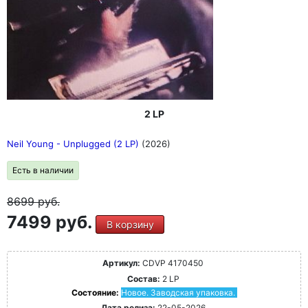
2 LP
Neil Young - Unplugged (2 LP)
(2026)
Есть в наличии
8699
руб.
7499 руб.
В корзину
Артикул:
CDVP 4170450
Состав:
2 LP
Состояние:
Новое. Заводская упаковка.
Дата релиза:
22-05-2026