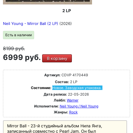
2 LP
Neil Young - Mirror Ball (2 LP)
(2026)
Есть в наличии
8199
руб.
6999 руб.
В корзину
Артикул:
CDVP 4170449
Состав:
2 LP
Состояние:
Новое. Заводская упаковка.
Дата релиза:
22-05-2026
Лейбл:
Warner
Исполнители:
Neil Young / Neil Young
Жанры:
Rock
Mirror Ball - 23-й студийный альбом Нила Янга,
записанный совместно с Pearl Jam. Он был