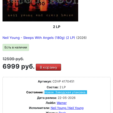
2 LP
Neil Young - Sleeps With Angels (180g) (2 LP)
(2026)
Есть в наличии
12599
руб.
6999 руб.
В корзину
Артикул:
CDVP 4170451
Состав:
2 LP
Состояние:
Новое. Заводская упаковка.
Дата релиза:
22-05-2026
Лейбл:
Warner
Исполнители:
Neil Young / Neil Young
Жанры:
Rock