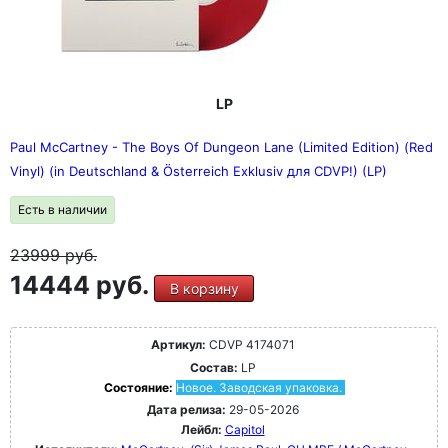
LP
Paul McCartney - The Boys Of Dungeon Lane (Limited Edition) (Red
Vinyl) (in Deutschland & Österreich Exklusiv для CDVP!) (LP)
Есть в наличии
23999
руб.
14444 руб.
В корзину
Артикул:
CDVP 4174071
Состав:
LP
Состояние:
Новое. Заводская упаковка.
Дата релиза:
29-05-2026
Лейбл:
Capitol