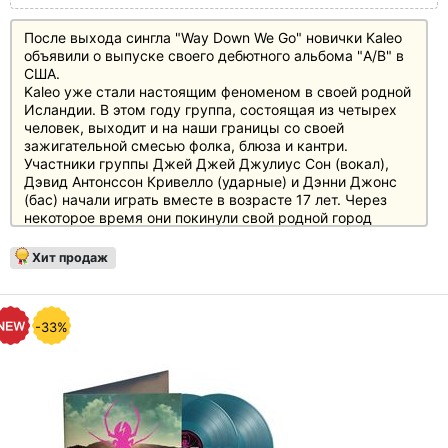
После выхода сингла "Way Down We Go" новички Kaleo
объявили о выпуске своего дебютного альбома "A/B" в
США.
Kaleo уже стали настоящим феноменом в своей родной
Исландии. В этом году группа, состоящая из четырех
человек, выходит и на наши границы со своей
зажигательной смесью фолка, блюза и кантри.
Участники группы Джей Джей Джулиус Сон (вокал),
Дэвид Антонссон Кривелло (ударные) и Дэнни Джонс
(бас) начали играть вместе в возрасте 17 лет. Через
некоторое время они покинули свой родной город
Мосфеллсбаер, небольшой пригород Рейкьявика, чтобы
отыграть множество концертов в Исландии. В 2012
Хит продаж
году к группе присоединился гитарист Рубин Поллок.
Kaleo быстро заявили о себе благодаря выступлениям,
например, на музыкальном фестивале Iceland Airwaves.
Название группы, которое переводится с гавайского
-33%
как "звук", полностью оправдывает ее заслуги. С
первых же нот проникновенный и меланхоличный голос
вокалиста Джей Джей Джулиуса Сона проникает в
слуховые проходы слушателя - и именно там песни
остаются на ближайшие несколько недель.
Крутой взлет Kaleo начался еще в 2013 году, когда их