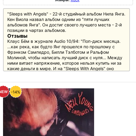
"Sleeps with Angels" - 22-й студийный альбом Нила Янга.
Кен Виола назвал альбом одним из "пяти лучших
альбомов Янга". Он достиг своего лучшего места - 2-й
позиции в чартах альбомов.
Отзывы
Клаус Бём в журнале Audio 10/94: "Поп-диск месяца.
...как река, как будто Янг прошелся по прошлому с
Фрэнком Сампедро, Билли Тэлботом и Ральфом
Молиной, чтобы написать лучший диск с нуля... Между
ними витает напряжение, которое нельзя купить ни за
какие деньги в мире. И на "Sleeps With Angels" оно
рождает то мягкие баллады, то чрезмерные джемы, то
яростные гранжевые атаки"
-14%