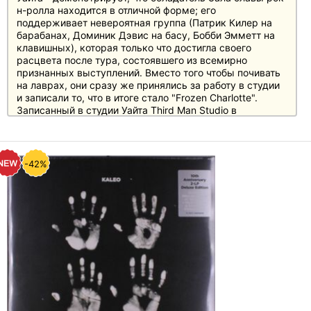
н-ролла находится в отличной форме; его
поддерживает невероятная группа (Патрик Килер на
барабанах, Доминик Дэвис на басу, Бобби Эмметт на
клавишных), которая только что достигла своего
расцвета после тура, состоявшего из всемирно
признанных выступлений. Вместо того чтобы почивать
на лаврах, они сразу же принялись за работу в студии
и записали то, что в итоге стало "Frozen Charlotte".
Записанный в студии Уайта Third Man Studio в
Нэшвилле, этот альбом демонстрирует, что Джек
сохранил сырую, буйную и неистовую энергию своего
нашумевшего альбома 2024 года "No Name". 13 треков
с разным звучанием и настроением, "Frozen Charlotte" -
-42%
это интенсивный рок-н-ролльный тур-де-форс, в
котором блюзовые корни никогда не уходят далеко -
идеальный вариант для давних поклонников и в то же
время оставляющий дверь широко открытой для
новичков.