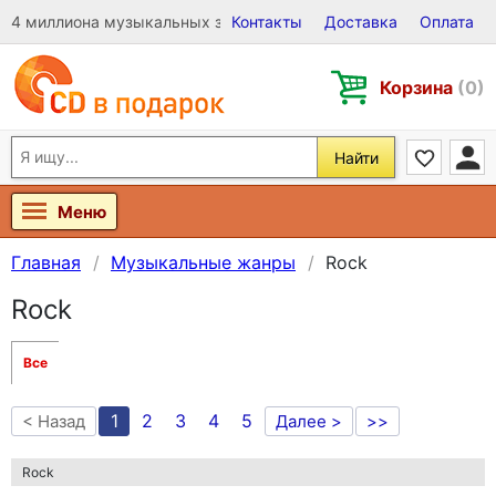
4 миллиона музыкальных записей на Виниле, CD и DVD
Контакты
Доставка
Оплата
Корзина
(0)
Найти
Меню
Главная
Музыкальные жанры
Rock
Rock
Все
1
2
3
4
5
< Назад
Далее >
>>
Rock