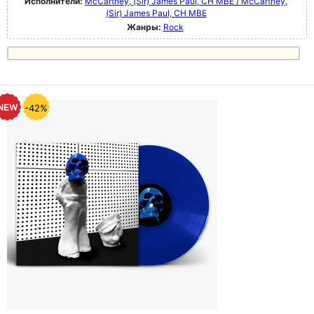
Исполнители:
McCartney, (Sir) James Paul, CH MBE / McCartney,
(Sir) James Paul, CH MBE
Жанры:
Rock
-42%