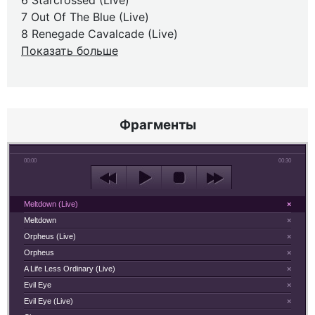
6 Starcrossed (Live)
7 Out Of The Blue (Live)
8 Renegade Cavalcade (Live)
Показать больше
Фрагменты
00:00
00:30
Meltdown (Live)
×
Meltdown
×
Orpheus (Live)
×
Orpheus
×
A Life Less Ordinary (Live)
×
Evil Eye
×
Evil Eye (Live)
×