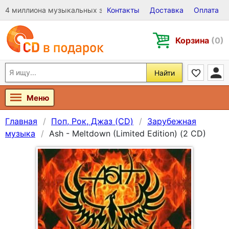
4 миллиона музыкальных записей на Виниле, CD и DVD
Контакты
Доставка
Оплата
Корзина
(0)
Найти
Меню
Главная
Поп, Рок, Джаз (CD)
Зарубежная
музыка
Ash - Meltdown (Limited Edition) (2 CD)