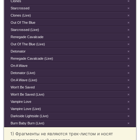
Clones
×
Starcrossed
×
Clones (Live)
×
Out Of The Blue
×
Starcrossed (Live)
×
Renegade Cavalcade
×
Out Of The Blue (Live)
×
Detonator
×
Renegade Cavalcade (Live)
×
On A Wave
×
Detonator (Live)
×
On A Wave (Live)
×
Won't Be Saved
×
Won't Be Saved (Live)
×
Vampire Love
×
Vampire Love (Live)
×
Darkside Lightside (Live)
×
Burn Baby Burn (Live)
×
1) Фрагменты не являются трек-листом и носят