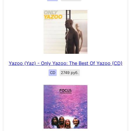
Yazoo (Yaz) - Only Yazoo: The Best Of Yazoo (CD)
CD
2749 руб.