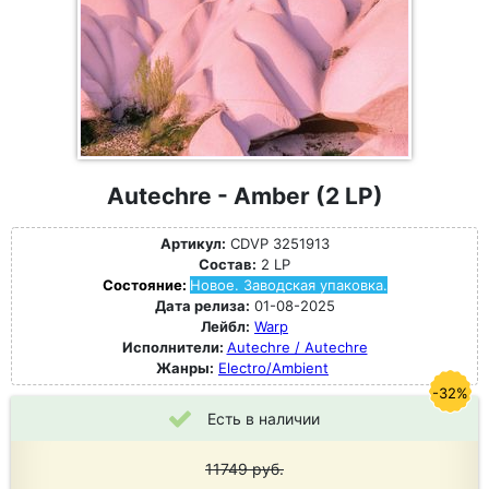
Autechre - Amber (2 LP)
Артикул:
CDVP 3251913
Состав:
2 LP
Состояние:
Новое. Заводская упаковка.
Дата релиза:
01-08-2025
Лейбл:
Warp
Исполнители:
Autechre / Autechre
Жанры:
Electro/Ambient
-32%
Есть в наличии
11749
руб.