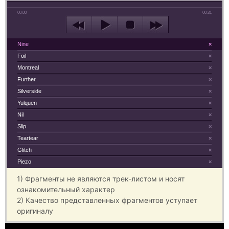
00:00
00:31
Nine
×
Foil
×
Montreal
×
Further
×
Silverside
×
Yulquen
×
Nil
×
Slip
×
Teartear
×
Glitch
×
Piezo
×
1) Фрагменты не являются трек-листом и носят
ознакомительный характер
2) Качество представленных фрагментов уступает
оригиналу