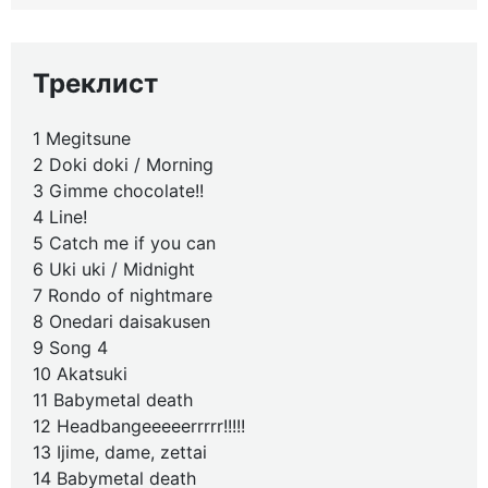
Треклист
1 Megitsune
2 Doki doki / Morning
3 Gimme chocolate!!
4 Line!
5 Catch me if you can
6 Uki uki / Midnight
7 Rondo of nightmare
8 Onedari daisakusen
9 Song 4
10 Akatsuki
11 Babymetal death
12 Headbangeeeeerrrrr!!!!!
13 Ijime, dame, zettai
14 Babymetal death