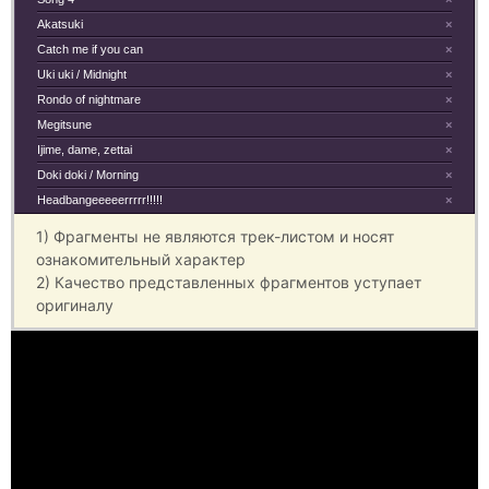
Akatsuki
×
Catch me if you can
×
Uki uki / Midnight
×
Rondo of nightmare
×
Megitsune
×
Ijime, dame, zettai
×
Doki doki / Morning
×
Headbangeeeeerrrrr!!!!!
×
1) Фрагменты не являются трек-листом и носят
ознакомительный характер
2) Качество представленных фрагментов уступает
оригиналу