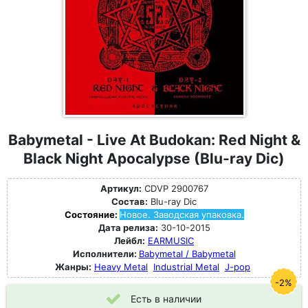
Babymetal - Live At Budokan: Red Night &
Black Night Apocalypse (Blu-ray Dic)
Артикул:
CDVP 2900767
Состав:
Blu-ray Dic
Состояние:
Новое. Заводская упаковка.
Дата релиза:
30-10-2015
Лейбл:
EARMUSIC
Исполнители:
Babymetal / Babymetal
Жанры:
Heavy Metal
Industrial Metal
J-pop
-2%
Есть в наличии