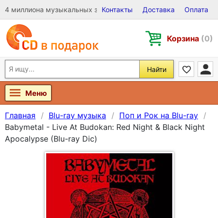
4 миллиона музыкальных записей на Виниле, CD и DVD
Контакты
Доставка
Оплата
Корзина
(0)
Найти
Меню
Главная
Blu-ray музыка
Поп и Рок на Blu-ray
Babymetal - Live At Budokan: Red Night & Black Night
Apocalypse (Blu-ray Dic)