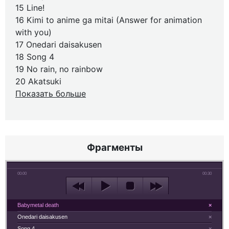
15 Line!
16 Kimi to anime ga mitai (Answer for animation
with you)
17 Onedari daisakusen
18 Song 4
19 No rain, no rainbow
20 Akatsuki
Показать больше
Фрагменты
00:00
00:30
Babymetal death
×
Onedari daisakusen
×
Song 4
×