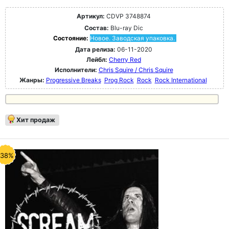
Артикул:
CDVP 3748874
Состав:
Blu-ray Dic
Состояние:
Новое. Заводская упаковка.
Дата релиза:
06-11-2020
Лейбл:
Cherry Red
Исполнители:
Chris Squire / Chris Squire
Жанры:
Progressive Breaks
Prog Rock
Rock
Rock International
Хит продаж
-38%