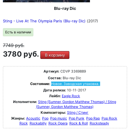
Blu-ray Dic
Sting - Live At The Olympia Paris (Blu-ray Dic)
(2017)
Есть в наличии
7749
руб.
3780 руб.
В корзину
Артикул:
CDVP 3369889
Состав:
Blu-ray Dic
Состояние:
Новое. Заводская упаковка.
Дата релиза:
10-11-2017
Лейбл:
Eagle Rock
Исполнители:
Sting (Sumner, Gordon Matthew Thomas) / Sting
(Sumner, Gordon Matthew Thomas)
Композиторы:
Sting / Стинг
Жанры:
Acoustic
Pop
Pop music
Pop Punk
Pop Rap
Pop Rock
Rock
Rockabilly
Rock Opera
Rock & Roll
Rocksteady