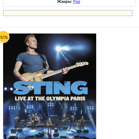
Жанры:
Pop
-51%