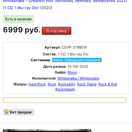
Whitesnake - Greatest Hits (Revisited, Remixed, Remastered 2022)
(1 CD, 1 Blu-ray Dic)
(2022)
Есть в наличии
6999 руб.
В корзину
Артикул:
CDVP 3798516
Состав:
1 CD, 1 Blu-ray Dic
Состояние:
Новое. Заводская упаковка.
Дата релиза:
10-06-2022
Лейбл:
Rhino
Исполнители:
Whitesnake / Whitesnake
Жанры:
Hard Rock
Rock
Rockabilly
Rock Opera
Rock & Roll
Rocksteady
Хит продаж