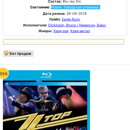
Состав:
Blu-ray Dic
Состояние:
Новое. Заводская упаковка.
Дата релиза:
29-06-2018
Лейбл:
Eagle Rock
Исполнители:
Dickinson, Bruce / Дикинсон, Брюс
Жанры:
Хард рок
Хэви метал
Хит продаж
-55%