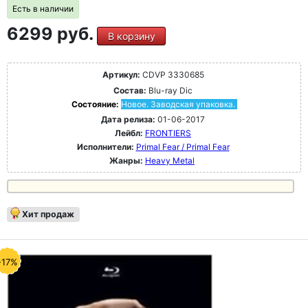
Есть в наличии
6299 руб.
В корзину
Артикул:
CDVP 3330685
Состав:
Blu-ray Dic
Состояние:
Новое. Заводская упаковка.
Дата релиза:
01-06-2017
Лейбл:
FRONTIERS
Исполнители:
Primal Fear / Primal Fear
Жанры:
Heavy Metal
Хит продаж
-17%