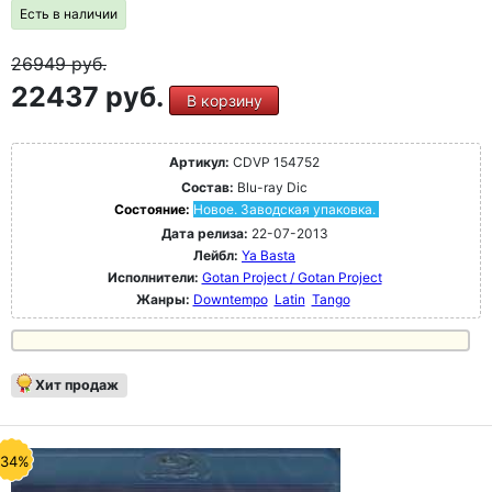
Есть в наличии
26949
руб.
22437 руб.
В корзину
Артикул:
CDVP 154752
Состав:
Blu-ray Dic
Состояние:
Новое. Заводская упаковка.
Дата релиза:
22-07-2013
Лейбл:
Ya Basta
Исполнители:
Gotan Project / Gotan Project
Жанры:
Downtempo
Latin
Tango
Хит продаж
-34%