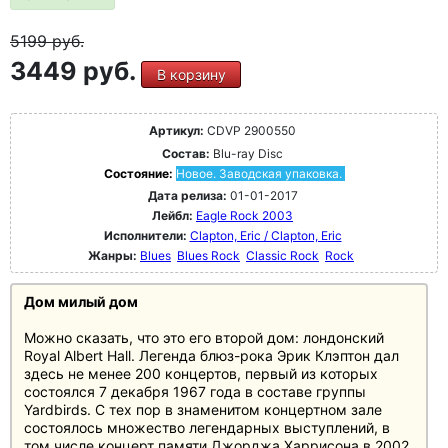
5199
руб.
3449 руб.
В корзину
Артикул:
CDVP 2900550
Состав:
Blu-ray Disc
Состояние:
Новое. Заводская упаковка.
Дата релиза:
01-01-2017
Лейбл:
Eagle Rock 2003
Исполнители:
Clapton, Eric / Clapton, Eric
Жанры:
Blues
Blues Rock
Classic Rock
Rock
Дом милый дом
Можно сказать, что это его второй дом: лондонский
Royal Albert Hall. Легенда блюз-рока Эрик Клэптон дал
здесь не менее 200 концертов, первый из которых
состоялся 7 декабря 1967 года в составе группы
Yardbirds. С тех пор в знаменитом концертном зале
состоялось множество легендарных выступлений, в
том числе концерт памяти Джорджа Харрисона в 2002