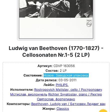
Ludwig van Beethoven (1770-1827) -
Cellosonaten Nr.1-5 (2 LP)
Артикул:
CDVP 163056
Состав:
2 LP
Состояние:
Новое. Заводская упаковка.
Дата релиза:
03-05-2011
Лейбл:
PHILIPS.
Исполнители:
Rostropovich Mstislav, cello / Ростропович
Мстислав, виолончель
Richter Svyatoslav, piano / Рихтер
Святослав, фортепиано
Композиторы:
Beethoven, Ludvig van / Бетховен Людвиг ван
Жанры:
Classics