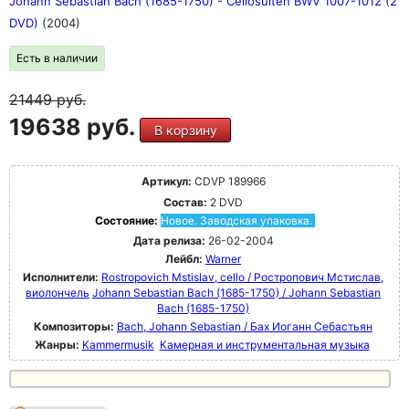
Johann Sebastian Bach (1685-1750) - Cellosuiten BWV 1007-1012 (2
DVD)
(2004)
Есть в наличии
21449
руб.
19638 руб.
В корзину
Артикул:
CDVP 189966
Состав:
2 DVD
Состояние:
Новое. Заводская упаковка.
Дата релиза:
26-02-2004
Лейбл:
Warner
Исполнители:
Rostropovich Mstislav, cello / Ростропович Мстислав,
виолончель
Johann Sebastian Bach (1685-1750) / Johann Sebastian
Bach (1685-1750)
Композиторы:
Bach, Johann Sebastian / Бах Иоганн Себастьян
Жанры:
Kammermusik
Камерная и инструментальная музыка