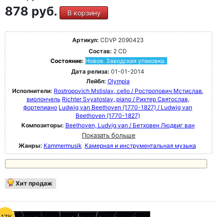
878 руб.
В корзину
Артикул:
CDVP 2090423
Состав:
2 CD
Состояние:
Новое. Заводская упаковка.
Дата релиза:
01-01-2014
Лейбл:
Olympia
Исполнители:
Rostropovich Mstislav, cello / Ростропович Мстислав,
виолончель
Richter Svyatoslav, piano / Рихтер Святослав,
фортепиано
Ludwig van Beethoven (1770-1827) / Ludwig van
Beethoven (1770-1827)
Композиторы:
Beethoven, Ludvig van / Бетховен Людвиг ван
Показать больше
Жанры:
Kammermusik
Камерная и инструментальная музыка
Хит продаж
-17%