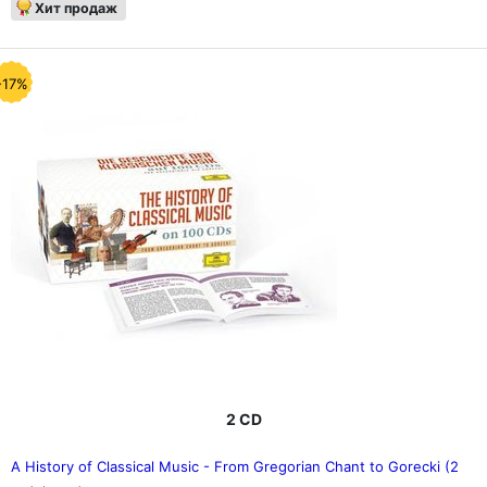
Хит продаж
-17%
2 CD
A History of Classical Music - From Gregorian Chant to Gorecki (2