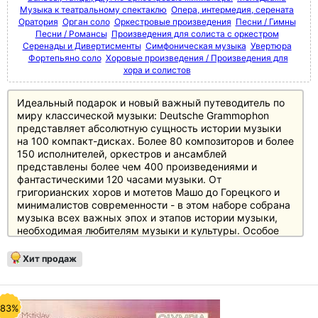
Музыка к театральному спектаклю
Опера, интермедия, серената
Оратория
Орган соло
Оркестровые произведения
Песни / Гимны
Песни / Романсы
Произведения для солиста с оркестром
Серенады и Дивертисменты
Симфоническая музыка
Увертюра
Фортепьяно соло
Хоровые произведения / Произведения для
хора и солистов
Идеальный подарок и новый важный путеводитель по
миру классической музыки: Deutsche Grammophon
представляет абсолютную сущность истории музыки
на 100 компакт-дисках. Более 80 композиторов и более
150 исполнителей, оркестров и ансамблей
представлены более чем 400 произведениями и
фантастическими 120 часами музыки. От
григорианских хоров и мотетов Машо до Горецкого и
минималистов современности - в этом наборе собрана
музыка всех важных эпох и этапов истории музыки,
необходимая любителям музыки и культуры. Особое
внимание уделено основному репертуару с великими
классиками и романтиками, а также XX веку, который
Хит продаж
представлен в боксе не менее чем 20 дисками.
Источником информации служит 250-страничный
полноцветный буклет с новым эссе британского автора
и музыкального критика Джереми Николаса, а также
-83%