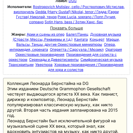
Лейбл:
DGG
Исполнители:
Rostropovich Mstislav, cello / Ростропович Мстислав,
виолончель
Gedda (Harry Gustaf) Nikolai, tenor / Гедда (Гарри
Густав) Николай, тенор
Popp Lucia, soprano / Попп Лучия,
сопрано
Sotin Hans, bass / Зотин Ханс, бас
Показать больше
Жанры:
Арии и сцены из опер
Балет/Танец
Духовная музыка
(Страсти, Мессы, Реквиемы и т.д.)
Кантата
Концерт
Марши,
Вальсы, Танцы, другие Оркестровые миниатюры
Опера,
интермедия, серената
Оперетта / Сарсуэла / Мюзикл
Оратория
Оркестровые произведения
Произведения для солиста с
оркестром
Серенады и Дивертисменты
Симфоническая музыка
Транскрипции
Увертюра
Хоровые произведения / Произведения
для хора и солистов
Коллекция Леонарда Бернстайна на DG
Этим изданием Deutsche Grammophon Gesellschaft
чествует выдающегося артиста XX века. Как пианист,
дирижер и композитор, Леонард Бернстайн
популяризировал классическую музыку, как никто
другой. Вторая часть издания запланирована на 2015
год.
Леонард Бернстайн был исключительной фигурой на
музыкальной сцене XX века, который знал, как
вдохновить энтузиастов на музыку, как никто другой.