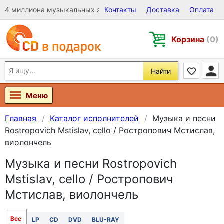
4 миллиона музыкальных записей на Виниле, CD и DVD
Контакты
Доставка
Оплата
Корзина
(0)
Найти
Меню
Главная
Каталог исполнителей
Музыка и песни
Rostropovich Mstislav, cello / Ростропович Мстислав,
виолончель
Музыка и песни Rostropovich
Mstislav, cello / Ростропович
Мстислав, виолончель
Все
LP
CD
DVD
BLU-RAY