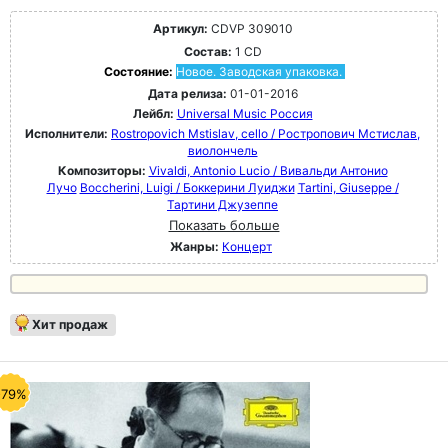
Артикул:
CDVP 309010
Состав:
1 CD
Состояние:
Новое. Заводская упаковка.
Дата релиза:
01-01-2016
Лейбл:
Universal Music Россия
Исполнители:
Rostropovich Mstislav, cello / Ростропович Мстислав,
виолончель
Композиторы:
Vivaldi, Antonio Lucio / Вивальди Антонио
Лучо
Boccherini, Luigi / Боккерини Луиджи
Tartini, Giuseppe /
Тартини Джузеппе
Показать больше
Жанры:
Концерт
Хит продаж
-79%