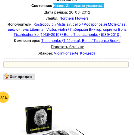
Состояние:
Новое. Заводская упаковка.
Дата релиза:
26-03-2012
Лейбл:
Northern Flowers
Исполнители:
Rostropovich Mstislav, cello / Ростропович Мстислав,
виолончель
Liberman Victor, violin / Либерман Виктор, скрипка
Boris
Tischtschenko (1939-2010) / Boris Tischtschenko (1939-2010)
Композиторы:
Tishchenko (Tiščenko), Boris / Тищенко Борис
Показать больше
Жанры:
Violinkonzerte
Концерт
Хит продаж
-81%