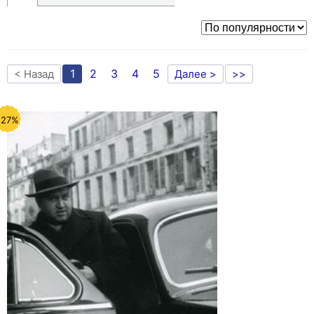
1
2
3
4
5
< Назад
Далее >
>>
-27%