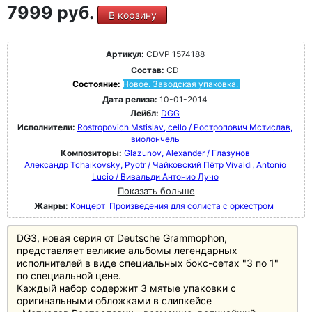
7999 руб.
В корзину
Артикул:
CDVP 1574188
Состав:
CD
Состояние:
Новое. Заводская упаковка.
Дата релиза:
10-01-2014
Лейбл:
DGG
Исполнители:
Rostropovich Mstislav, cello / Ростропович Мстислав,
виолончель
Композиторы:
Glazunov, Alexander / Глазунов
Александр
Tchaikovsky, Pyotr / Чайковский Пётр
Vivaldi, Antonio
Lucio / Вивальди Антонио Лучо
Показать больше
Жанры:
Концерт
Произведения для солиста с оркестром
DG3, новая серия от Deutsche Grammophon,
представляет великие альбомы легендарных
исполнителей в виде специальных бокс-сетах "3 по 1"
по специальной цене.
Каждый набор содержит 3 мятые упаковки с
оригинальными обложками в слипкейсе