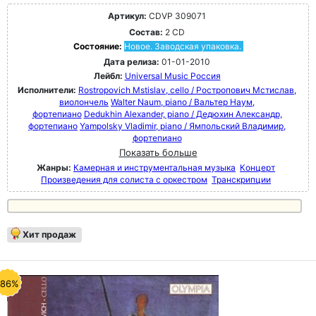
Артикул:
CDVP 309071
Состав:
2 CD
Состояние:
Новое. Заводская упаковка.
Дата релиза:
01-01-2010
Лейбл:
Universal Music Россия
Исполнители:
Rostropovich Mstislav, cello / Ростропович Мстислав,
виолончель
Walter Naum, piano / Вальтер Наум,
фортепиано
Dedukhin Alexander, piano / Дедюхин Александр,
фортепиано
Yampolsky Vladimir, piano / Ямпольский Владимир,
фортепиано
Показать больше
Жанры:
Камерная и инструментальная музыка
Концерт
Произведения для солиста с оркестром
Транскрипции
Хит продаж
-86%