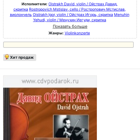
Исполнители:
Oistrakh David, violin / Ойстрах Давид,
скрипка
Rostropovich Mstislav, cello / Ростропович Мстислав,
виолончель
Oistrakh Igor, violin / Ойстрах Игорь, скрипка
Menuhin
Yehudi, violin / Менухин Иегуди, скрипка
Показать больше
Жанры:
Violinkonzerte
Хит продаж