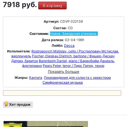
7918 руб.
В корзину
Артикул:
CDVP 022139
Состав:
CD
Состояние:
Новое. Заводская упаковка.
Дата релиза:
02-04-1991
Лейбл:
Decca
Исполнители:
Rostropovich Mstislav, cello / Ростропович Мстислав,
виолончель
Fischer-Dieskau Dietrich, baritone / Фишер-Дискау
Дитрих, баритон
Barenboim Daniel, piano / Баренбойм Даниэль,
фортепиано
Pears Peter, tenor / Пирс Питер, тенор
Показать больше
Жанры:
Кантата
Произведения для солиста с оркестром
Симфоническая музыка
Хит продаж