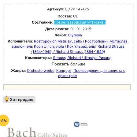
Артикул:
CDVP 147475
Состав:
CD
Состояние:
Новое. Заводская упаковка.
Дата релиза:
01-01-2015
Лейбл:
Olympia
Исполнители:
Rostropovich Mstislav, cello / Ростропович Мстислав,
виолончель
Koch Ulrich, viola / Кох Ульрих, альт
Richard Strauss
(1864-1949) / Richard Strauss (1864-1949)
Композиторы:
Strauss, Richard / Штраус Рихард
Показать больше
Жанры:
Orchesterwerke
Концерт
Произведения для солиста с
оркестром
Хит продаж
-8%