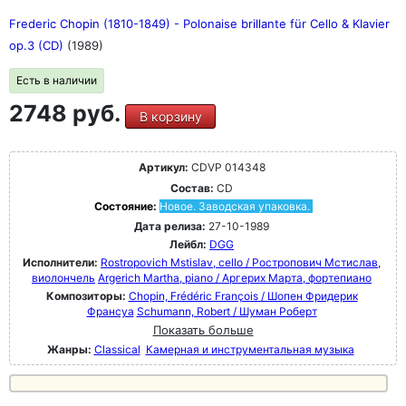
Frederic Chopin (1810-1849) - Polonaise brillante für Cello & Klavier
op.3 (CD)
(1989)
Есть в наличии
2748 руб.
В корзину
Артикул:
CDVP 014348
Состав:
CD
Состояние:
Новое. Заводская упаковка.
Дата релиза:
27-10-1989
Лейбл:
DGG
Исполнители:
Rostropovich Mstislav, cello / Ростропович Мстислав,
виолончель
Argerich Martha, piano / Аргерих Марта, фортепиано
Композиторы:
Chopin, Frédéric François / Шопен Фридерик
Франсуа
Schumann, Robert / Шуман Роберт
Показать больше
Жанры:
Classical
Камерная и инструментальная музыка