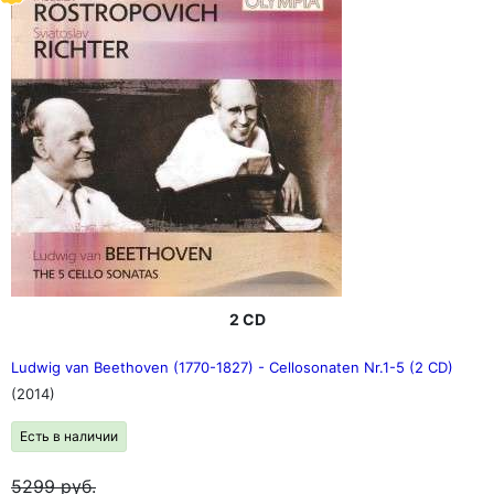
краткими биографическими сведениями и
фотографиями каждого из представленных в боксе
композиторов.
CD 1 - 20 рассказывают о григорианском пении,
сыновьях Баха, Карле Филиппе Эмануэле и Иоганне
Кристиане, о великих именах барокко - Монтеверди,
Перселле, Шарпантье, Рамо, И. С. Бахе, Генделе и
Вивальди CD 21 - 33 посвящены венскому
классическому периоду, Гайдну, Моцарту и Бетховену
CD 34 - 49 охватывают ранних романтиков, от Шуберта,
Паганини, Берлиоза и Шопена до Листа и Шумана CD 50
- 69 включает поздних романтиков - Брамса, Брукнера,
Дворжака, Грига и Чайковского, а также Верди и
Вагнера CD 70 - 78 объединяет композиторов рубежа
веков - Малера, Дебюсси, Рихарда Штрауса и Пуччини
CD 79 - 100 включает шедевры XX века - от
2 CD
Стравинского до Мессии. На дисках 79 - 100
представлены шедевры XX века от Стравинского до
Мессиана, Булеза и Горецкого, а также Хольста,
Ludwig van Beethoven (1770-1827) - Cellosonaten Nr.1-5 (2 CD)
Рахманинова, Сибелиуса, Айвза, Яначека, Равеля и
(2014)
многих других.
Есть в наличии
5299
руб.