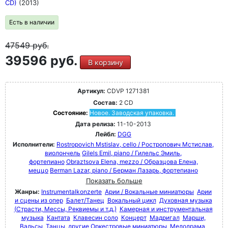
CD)
(2013)
Есть в наличии
47549
руб.
39596 руб.
В корзину
Артикул:
CDVP 1271381
Состав:
2 CD
Состояние:
Новое. Заводская упаковка.
Дата релиза:
11-10-2013
Лейбл:
DGG
Исполнители:
Rostropovich Mstislav, cello / Ростропович Мстислав,
виолончель
Gilels Emil, piano / Гилельс Эмиль,
фортепиано
Obraztsova Elena, mezzo / Образцова Елена,
меццо
Berman Lazar, piano / Берман Лазарь, фортепиано
Показать больше
Жанры:
Instrumentalkonzerte
Арии / Вокальные миниатюры
Арии
и сцены из опер
Балет/Танец
Вокальный цикл
Духовная музыка
(Страсти, Мессы, Реквиемы и т.д.)
Камерная и инструментальная
музыка
Кантата
Клавесин соло
Концерт
Мадригал
Марши,
Вальсы, Танцы, другие Оркестровые миниатюры
Мелодрама