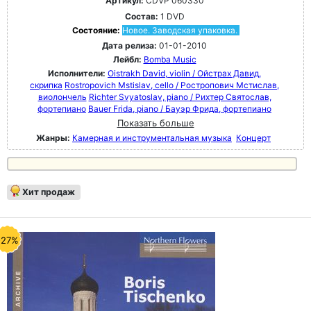
Артикул:
CDVP 060330
Состав:
1 DVD
Состояние:
Новое. Заводская упаковка.
Дата релиза:
01-01-2010
Лейбл:
Bomba Music
Исполнители:
Oistrakh David, violin / Ойстрах Давид,
скрипка
Rostropovich Mstislav, cello / Ростропович Мстислав,
виолончель
Richter Svyatoslav, piano / Рихтер Святослав,
фортепиано
Bauer Frida, piano / Бауэр Фрида, фортепиано
Показать больше
Жанры:
Камерная и инструментальная музыка
Концерт
Хит продаж
-27%