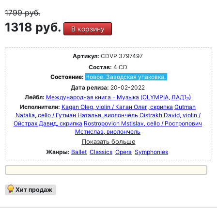
1799
руб.
1318 руб.
В корзину
Артикул:
CDVP 3797497
Состав:
4 CD
Состояние:
Новое. Заводская упаковка.
Дата релиза:
20-02-2022
Лейбл:
Международная книга - Музыка (OLYMPIA, ЛАДЪ)
Исполнители:
Kagan Oleg, violin / Каган Oлег, скрипка
Gutman
Natalia, cello / Гутман Наталья, виолончель
Oistrakh David, violin /
Ойстрах Давид, скрипка
Rostropovich Mstislav, cello / Ростропович
Мстислав, виолончель
Показать больше
Жанры:
Ballet
Classics
Opera
Symphonies
Хит продаж