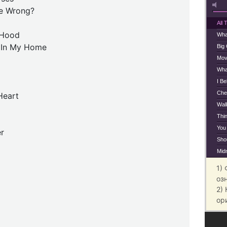
e Wrong?
All 
'Hood
Wha
 In My Home
Big 
Mov
Wha
I Be
Che
Heart
Wal
Thi
You
r
Shou
Mid
1)
оз
2)
ор