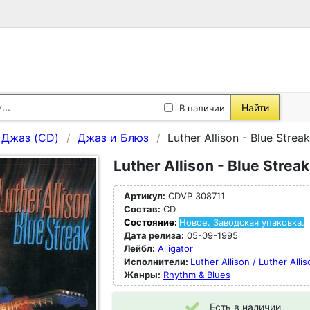
Найти
В наличии
, Джаз (CD)
Джаз и Блюз
Luther Allison - Blue Strea
Luther Allison - Blue Strea
Артикул:
CDVP 308711
Состав:
CD
Состояние:
Новое. Заводская упаковка.
Дата релиза:
05-09-1995
Лейбл:
Alligator
Исполнители:
Luther Allison / Luther Alli
Жанры:
Rhythm & Blues
Есть в наличии