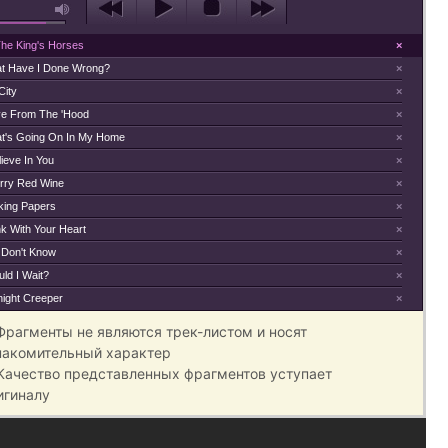
The King's Horses
×
t Have I Done Wrong?
×
City
×
e From The 'Hood
×
t's Going On In My Home
×
lieve In You
×
rry Red Wine
×
king Papers
×
nk With Your Heart
×
 Don't Know
×
ld I Wait?
×
night Creeper
×
 Фрагменты не являются трек-листом и носят
накомительный характер
 Качество представленных фрагментов уступает
игиналу