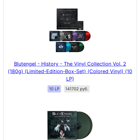
Blutengel - History - The Vinyl Collection Vol. 2
(180g) (Limited-Edition-Box-Set) (Colored Vinyl) (10
LP)
10 LP
141702 руб.