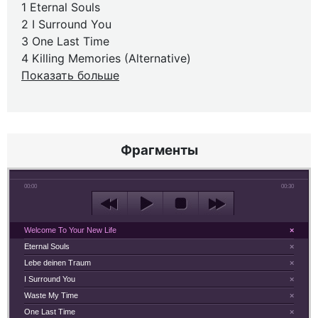
1 Eternal Souls
2 I Surround You
3 One Last Time
4 Killing Memories (Alternative)
Показать больше
Фрагменты
00:00
00:30
Welcome To Your New Life
×
Eternal Souls
×
Lebe deinen Traum
×
I Surround You
×
Waste My Time
×
One Last Time
×