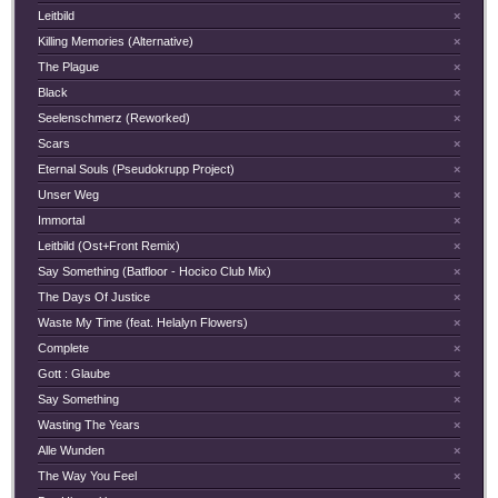
Leitbild
×
Killing Memories (Alternative)
×
The Plague
×
Black
×
Seelenschmerz (Reworked)
×
Scars
×
Eternal Souls (Pseudokrupp Project)
×
Unser Weg
×
Immortal
×
Leitbild (Ost+Front Remix)
×
Say Something (Batfloor - Hocico Club Mix)
×
The Days Of Justice
×
Waste My Time (feat. Helalyn Flowers)
×
Complete
×
Gott : Glaube
×
Say Something
×
Wasting The Years
×
Alle Wunden
×
The Way You Feel
×