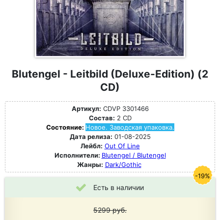
Blutengel - Leitbild (Deluxe-Edition) (2
CD)
Артикул:
CDVP 3301466
Состав:
2 CD
Состояние:
Новое. Заводская упаковка.
Дата релиза:
01-08-2025
Лейбл:
Out Of Line
Исполнители:
Blutengel / Blutengel
Жанры:
Dark/Gothic
-19%
Есть в наличии
5299
руб.