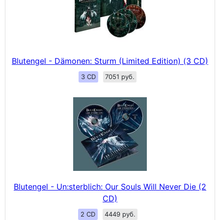
Blutengel - Dämonen: Sturm (Limited Edition) (3 CD)
3 CD
7051 руб.
Blutengel - Un:sterblich: Our Souls Will Never Die (2
CD)
2 CD
4449 руб.