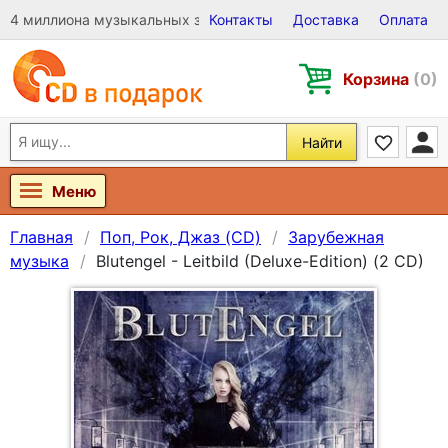
4 миллиона музыкальных записей на Виниле, CD и DVD
Контакты
Доставка
Оплата
Корзина
(0)
Найти
Меню
Главная
Поп, Рок, Джаз (CD)
Зарубежная
музыка
Blutengel - Leitbild (Deluxe-Edition) (2 CD)