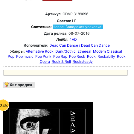
Артикул:
CDVP 3189696
Состав:
LP
Состояние:
Новое. Заводская упаковка.
Дата релиза:
08-07-2016
Лейбл:
4AD
Исполнители:
Dead Can Dance / Dead Can Dance
Жанры:
Alternative Rock
Dark/Gothic
Ethereal
Modern Classical
Pop
Pop music
Pop Punk
Pop Rap
Pop Rock
Rock
Rockabilly
Rock
Opera
Rock & Roll
Rocksteady
Хит продаж
-34%