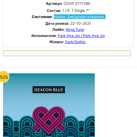
Артикул:
CDVP 3777280
Состав:
1 LP, 1 Single 7"
Состояние:
Новое. Заводская упаковка.
Дата релиза:
22-10-2021
Лейбл:
Ninja Tune
Исполнители:
Park Hye Jin / Park Hye Jin
Жанры:
Dark/Gothic
-52%