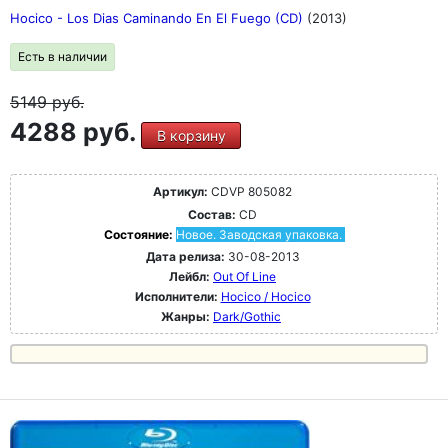
Hocico - Los Dias Caminando En El Fuego (CD)
(2013)
Есть в наличии
5149
руб.
4288 руб.
В корзину
Артикул:
CDVP 805082
Состав:
CD
Состояние:
Новое. Заводская упаковка.
Дата релиза:
30-08-2013
Лейбл:
Out Of Line
Исполнители:
Hocico / Hocico
Жанры:
Dark/Gothic