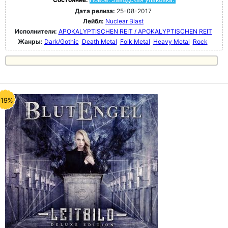
Дата релиза:
25-08-2017
Лейбл:
Nuclear Blast
Исполнители:
APOKALYPTISCHEN REIT / APOKALYPTISCHEN REIT
Жанры:
Dark/Gothic
Death Metal
Folk Metal
Heavy Metal
Rock
-19%