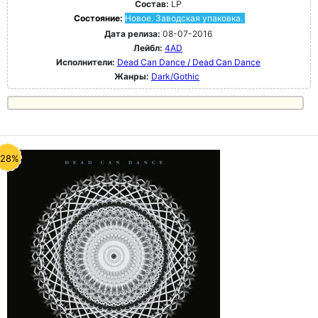
Состав:
LP
Состояние:
Новое. Заводская упаковка.
Дата релиза:
08-07-2016
Лейбл:
4AD
Исполнители:
Dead Can Dance / Dead Can Dance
Жанры:
Dark/Gothic
-28%