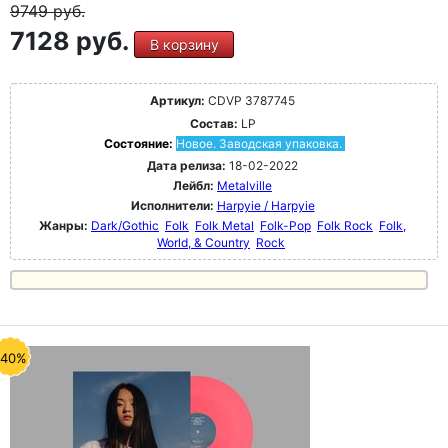
9749
руб.
7128 руб.
В корзину
Артикул:
CDVP 3787745
Состав:
LP
Состояние:
Новое. Заводская упаковка.
Дата релиза:
18-02-2022
Лейбл:
Metalville
Исполнители:
Harpyie / Harpyie
Жанры:
Dark/Gothic
Folk
Folk Metal
Folk-Pop
Folk Rock
Folk,
World, & Country
Rock
-40%