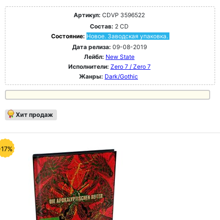
Артикул:
CDVP 3596522
Состав:
2 CD
Состояние:
Новое. Заводская упаковка.
Дата релиза:
09-08-2019
Лейбл:
New State
Исполнители:
Zero 7 / Zero 7
Жанры:
Dark/Gothic
Хит продаж
-17%