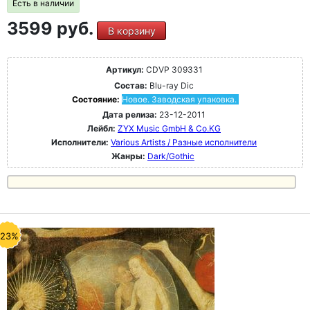
Есть в наличии
3599 руб.
В корзину
Артикул:
CDVP 309331
Состав:
Blu-ray Dic
Состояние:
Новое. Заводская упаковка.
Дата релиза:
23-12-2011
Лейбл:
ZYX Music GmbH & Co.KG
Исполнители:
Various Artists / Разные исполнители
Жанры:
Dark/Gothic
-23%