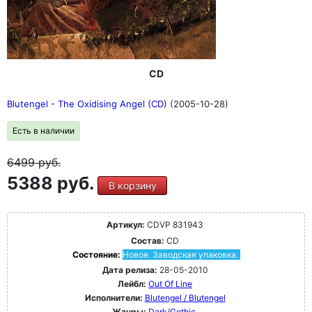
CD
Blutengel - The Oxidising Angel (CD)
(2005-10-28)
Есть в наличии
6499
руб.
5388 руб.
В корзину
Артикул:
CDVP 831943
Состав:
CD
Состояние:
Новое. Заводская упаковка.
Дата релиза:
28-05-2010
Лейбл:
Out Of Line
Исполнители:
Blutengel / Blutengel
Жанры:
Dark/Gothic