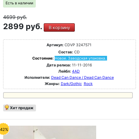
Есть в наличии
4699
руб.
2899 руб.
В корзину
Артикул:
CDVP 3247571
Состав:
CD
Состояние:
Новое. Заводская упаковка.
Дата релиза:
11-11-2016
Лейбл:
4AD
Исполнители:
Dead Can Dance / Dead Can Dance
Жанры:
Dark/Gothic
Rock
Хит продаж
-42%