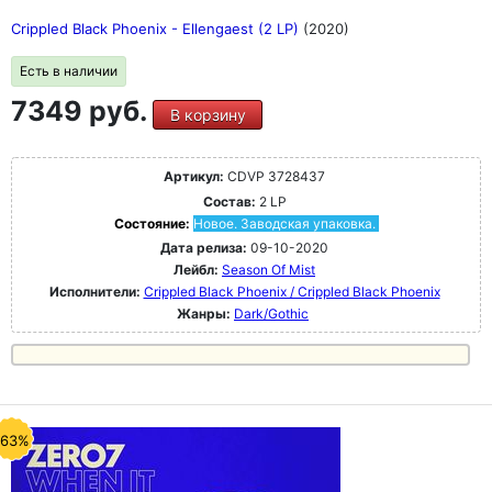
Crippled Black Phoenix - Ellengaest (2 LP)
(2020)
Есть в наличии
7349 руб.
В корзину
Артикул:
CDVP 3728437
Состав:
2 LP
Состояние:
Новое. Заводская упаковка.
Дата релиза:
09-10-2020
Лейбл:
Season Of Mist
Исполнители:
Crippled Black Phoenix / Crippled Black Phoenix
Жанры:
Dark/Gothic
-63%