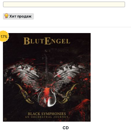
Хит продаж
-17%
CD