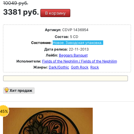
10049
руб.
3381 руб.
В корзину
Артикул:
CDVP 1436954
Состав:
5 CD
Состояние:
Новое. Заводская упаковка.
Дата релиза:
22-11-2013
Лейбл:
Beggars Banquet
Исполнители:
Fields of the Nephilim / Fields of the Nephilim
Жанры:
Dark/Gothic
Goth Rock
Rock
Хит продаж
-45%