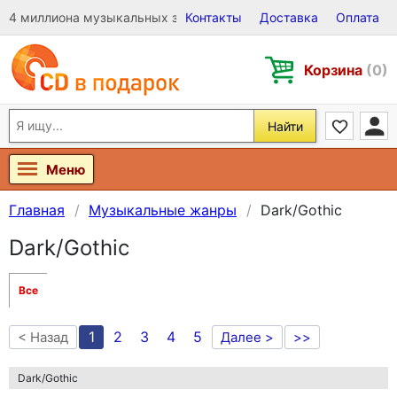
4 миллиона музыкальных записей на Виниле, CD и DVD
Контакты
Доставка
Оплата
Корзина
(0)
Найти
Меню
Главная
Музыкальные жанры
Dark/Gothic
Dark/Gothic
Все
1
2
3
4
5
< Назад
Далее >
>>
Dark/Gothic