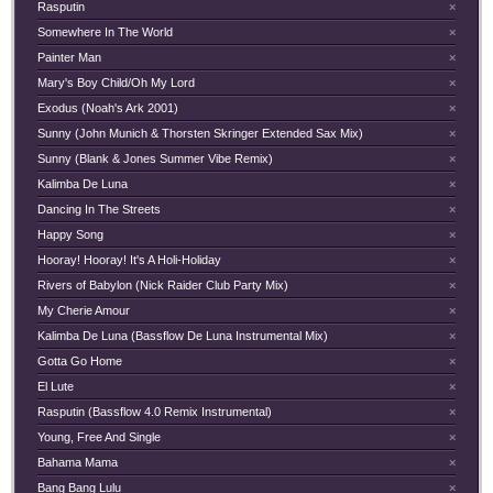
Rasputin
×
Somewhere In The World
×
Painter Man
×
Mary's Boy Child/Oh My Lord
×
Exodus (Noah's Ark 2001)
×
Sunny (John Munich & Thorsten Skringer Extended Sax Mix)
×
Sunny (Blank & Jones Summer Vibe Remix)
×
Kalimba De Luna
×
Dancing In The Streets
×
Happy Song
×
Hooray! Hooray! It's A Holi-Holiday
×
Rivers of Babylon (Nick Raider Club Party Mix)
×
My Cherie Amour
×
Kalimba De Luna (Bassflow De Luna Instrumental Mix)
×
Gotta Go Home
×
El Lute
×
Rasputin (Bassflow 4.0 Remix Instrumental)
×
Young, Free And Single
×
Bahama Mama
×
Bang Bang Lulu
×