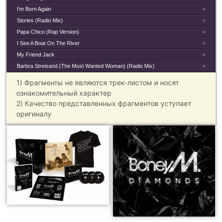
I'm Born Again
×
Stories (Radio Mix)
×
Papa Chico (Rap Version)
×
I See A Boat On The River
×
My Friend Jack
×
Barbra Streisand (The Most Wanted Woman) (Radio Mix)
×
1) Фрагменты не являются трек-листом и носят
ознакомительный характер
2) Качество представленных фрагментов уступает
оригиналу