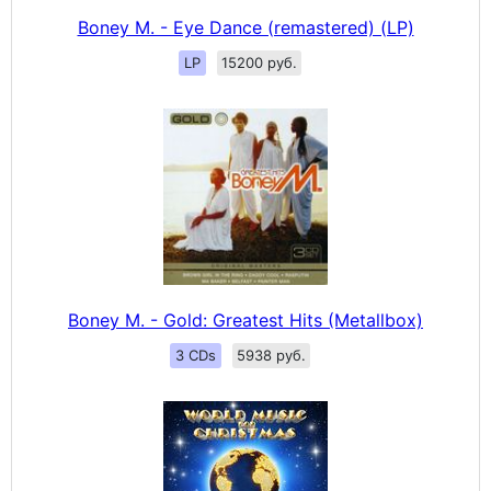
Boney M. - Eye Dance (remastered) (LP)
LP
15200 руб.
Boney M. - Gold: Greatest Hits (Metallbox)
3 CDs
5938 руб.