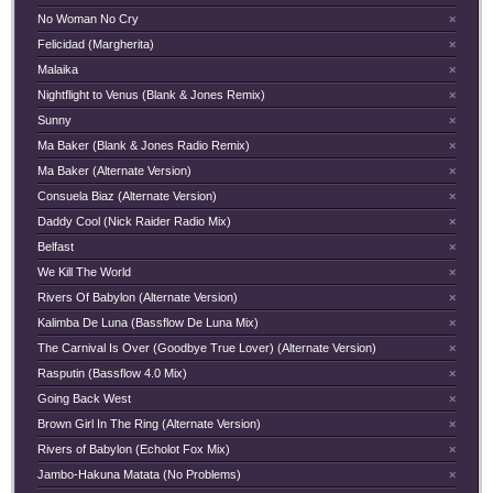
No Woman No Cry
×
Felicidad (Margherita)
×
Malaika
×
Nightflight to Venus (Blank & Jones Remix)
×
Sunny
×
Ma Baker (Blank & Jones Radio Remix)
×
Ma Baker (Alternate Version)
×
Consuela Biaz (Alternate Version)
×
Daddy Cool (Nick Raider Radio Mix)
×
Belfast
×
We Kill The World
×
Rivers Of Babylon (Alternate Version)
×
Kalimba De Luna (Bassflow De Luna Mix)
×
The Carnival Is Over (Goodbye True Lover) (Alternate Version)
×
Rasputin (Bassflow 4.0 Mix)
×
Going Back West
×
Brown Girl In The Ring (Alternate Version)
×
Rivers of Babylon (Echolot Fox Mix)
×
Jambo-Hakuna Matata (No Problems)
×