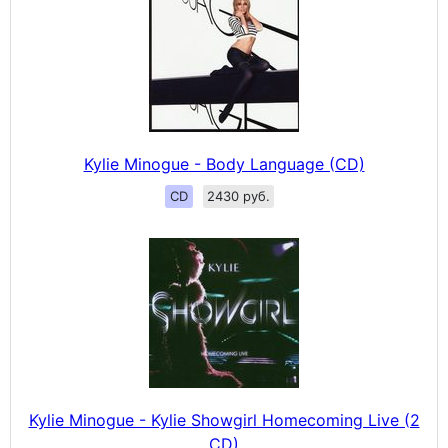
Kylie Minogue - Body Language (CD)
CD
2430 руб.
Kylie Minogue - Kylie Showgirl Homecoming Live (2
CD)