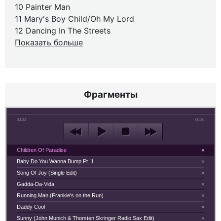
10 Painter Man
11 Mary's Boy Child/Oh My Lord
12 Dancing In The Streets
Показать больше
Фрагменты
00:00
00:30
Children Of Paradise
×
Baby Do You Wanna Bump Pt. 1
×
Song Of Joy (Single Edit)
×
Gadda-Da-Vida
×
Running Man (Frankie's on the Run)
×
Daddy Cool
×
Sunny (John Munich & Thorsten Skringer Radio Sax Edit)
×