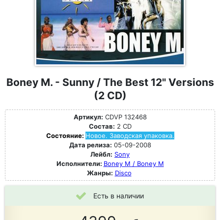
Boney M. - Sunny / The Best 12" Versions
(2 CD)
Артикул:
CDVP 132468
Состав:
2 CD
Состояние:
Новое. Заводская упаковка.
Дата релиза:
05-09-2008
Лейбл:
Sony
Исполнители:
Boney M / Boney M
Жанры:
Disco
Есть в наличии