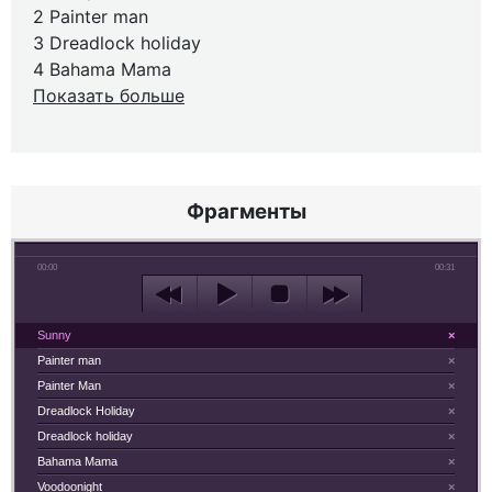
2 Painter man
3 Dreadlock holiday
4 Bahama Mama
Показать больше
Фрагменты
00:00
00:31
Sunny
×
Painter man
×
Painter Man
×
Dreadlock Holiday
×
Dreadlock holiday
×
Bahama Mama
×
Voodoonight
×