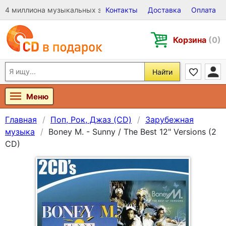
4 миллиона музыкальных записей на Виниле, CD и DVD
Контакты
Доставка
Оплата
Корзина
(0)
Найти
Меню
Главная
Поп, Рок, Джаз (CD)
Зарубежная
музыка
Boney M. - Sunny / The Best 12" Versions (2
CD)