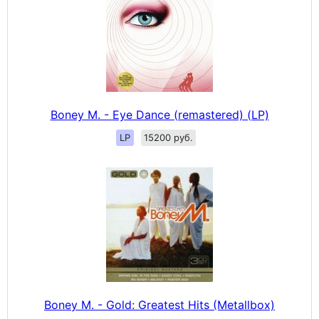
Boney M. - Eye Dance (remastered) (LP)
LP
15200 руб.
Boney M. - Gold: Greatest Hits (Metallbox)