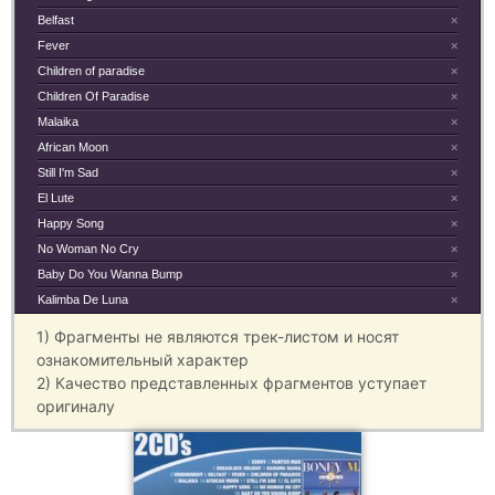
Belfast
×
Fever
×
Children of paradise
×
Children Of Paradise
×
Malaika
×
African Moon
×
Still I'm Sad
×
El Lute
×
Happy Song
×
No Woman No Cry
×
Baby Do You Wanna Bump
×
Kalimba De Luna
×
1) Фрагменты не являются трек-листом и носят
ознакомительный характер
2) Качество представленных фрагментов уступает
оригиналу