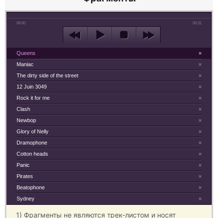
00:00
00:31
Queens
×
Maniac
×
The dirty side of the street
×
12 Juin 3049
×
Rock it for me
×
Clash
×
Newbop
×
Glory of Nelly
×
Dramophone
×
Cotton heads
×
Panic
×
Pirates
×
Beatophone
×
Sydney
×
1) Фрагменты не являются трек-листом и носят