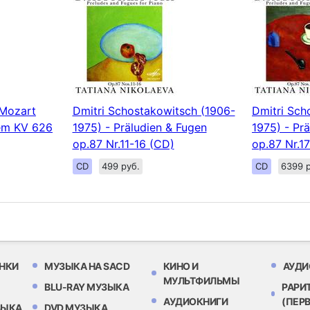
Mozart
Dmitri Schostakowitsch (1906-
Dmitri Sch
iem KV 626
1975) - Präludien & Fugen
1975) - Pr
op.87 Nr.11-16 (CD)
op.87 Nr.1
CD
499 руб.
CD
6399 р
НКИ
МУЗЫКА НА SACD
КИНО И
АУДИ
МУЛЬТФИЛЬМЫ
BLU-RAY МУЗЫКА
РАРИ
АУДИОКНИГИ
(ПЕР
ЗЫКА
DVD МУЗЫКА