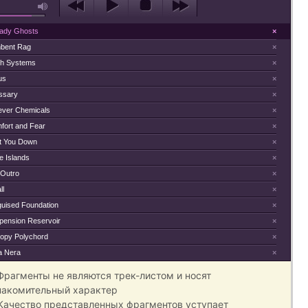
eady Ghosts
×
bent Rag
×
th Systems
×
us
×
ssary
×
ever Chemicals
×
fort and Fear
×
t You Down
×
e Islands
×
 Outro
×
ll
×
guised Foundation
×
pension Reservoir
×
ropy Polychord
×
a Nera
×
 Фрагменты не являются трек-листом и носят
накомительный характер
 Качество представленных фрагментов уступает