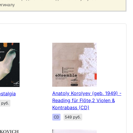
игиналу
Anatoly Korolyev (geb. 1949) -
stalgia
Reading für Flöte,2 Violen &
 руб.
Kontrabass (CD)
CD
549 руб.