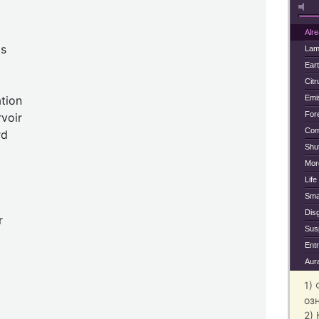
Alr
ls
Lam
Ear
Citr
tion
Emi
For
voir
Com
rd
Shu
Mor
Life
Sma
Dis
r
Sus
Ent
Aur
1)
оз
2)