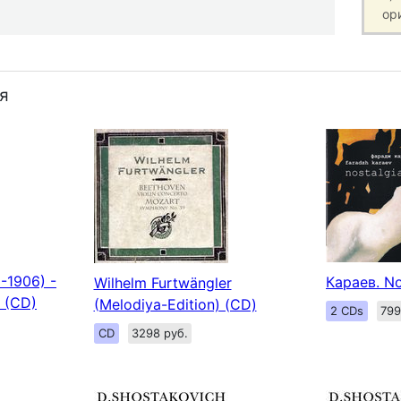
ор
я
-1906) -
Караев. No
Wilhelm Furtwängler
2 (CD)
(Melodiya-Edition) (CD)
2 CDs
799
CD
3298 руб.