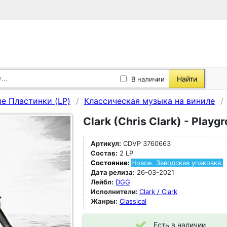
Найти
В наличии
е Пластинки (LP)
Классическая музыка на виниле
Clark (Chris Clark) - Playgr
Артикул:
CDVP 3760663
Состав:
2 LP
Состояние:
Новое. Заводская упаковка.
Дата релиза:
26-03-2021
Лейбл:
DGG
Исполнители:
Clark / Clark
Жанры:
Classical
Есть в наличии