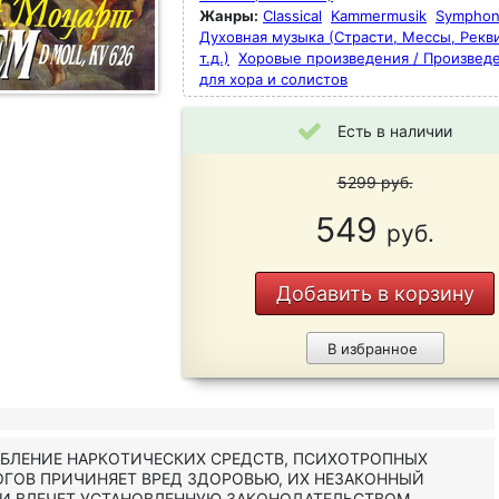
Жанры:
Classical
Kammermusik
Symphon
Духовная музыка (Страсти, Мессы, Рекв
т.д.)
Хоровые произведения / Произвед
для хора и солистов
Есть в наличии
5299
руб.
549
руб.
Добавить в корзину
В избранное
ЕБЛЕНИЕ НАРКОТИЧЕСКИХ СРЕДСТВ, ПСИХОТРОПНЫХ
ОГОВ ПРИЧИНЯЕТ ВРЕД ЗДОРОВЬЮ, ИХ НЕЗАКОННЫЙ
 И ВЛЕЧЕТ УСТАНОВЛЕННУЮ ЗАКОНОДАТЕЛЬСТВОМ