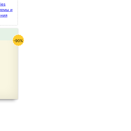
ies
иемы и
ения
-90%