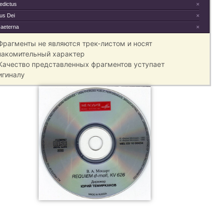
edictus
×
us Dei
×
 aeterna
×
 Фрагменты не являются трек-листом и носят
накомительный характер
 Качество представленных фрагментов уступает
игиналу