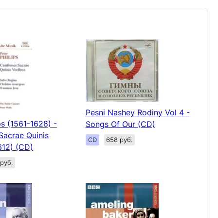
Pesni Nashey Rodiny Vol 4 -
ps (1561-1628) -
Songs Of Our (CD)
Sacrae Quinis
CD
658 руб.
612) (CD)
руб.