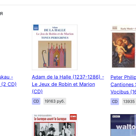
я
skau -
Adam de la Halle (1237-1286) -
Peter Phili
 (2 CD)
Le Jeux de Robin et Marion
Cantiones 
(CD)
Vocibus (1
CD
19163 руб.
CD
13935 