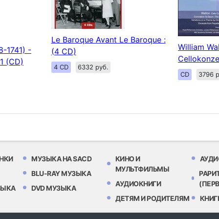
Le Baroque Avant Le Baroque :
William Wa
8-1741) -
(4 CD)
Cellokonze
.1 (CD)
4 CD
6332 руб.
CD
3796 р
НКИ
МУЗЫКА НА SACD
КИНО И
АУДИ
МУЛЬТФИЛЬМЫ
BLU-RAY МУЗЫКА
РАРИ
АУДИОКНИГИ
(ПЕР
ЗЫКА
DVD МУЗЫКА
ДЕТЯМ И РОДИТЕЛЯМ
КНИГ