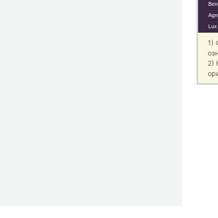
Ben
Agn
Lux
1)
оз
2)
ор