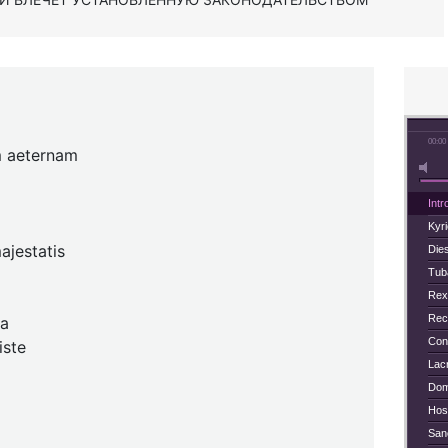
00:00
em aeternam
Int
Kyri
ajestatis
Dies
Tub
Rex
Rec
la
Conf
iste
Lacr
Dom
Hos
San