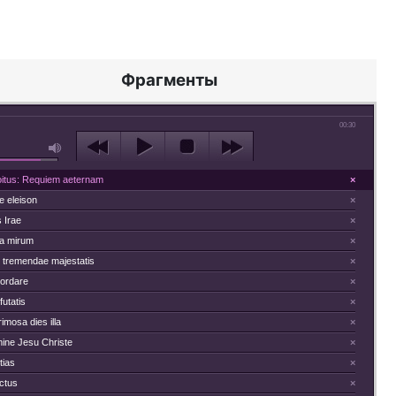
Фрагменты
00:30
roitus: Requiem aeternam
×
e eleison
×
 Irae
×
a mirum
×
 tremendae majestatis
×
ordare
×
utatis
×
imosa dies illa
×
ine Jesu Christe
×
tias
×
ctus
×