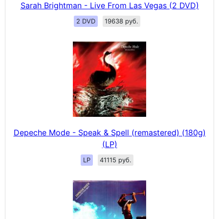
Sarah Brightman - Live From Las Vegas (2 DVD)
2 DVD
19638 руб.
Depeche Mode - Speak & Spell (remastered) (180g)
(LP)
LP
41115 руб.