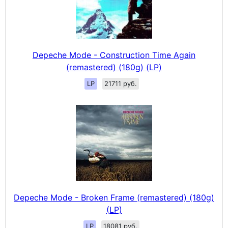
Depeche Mode - Construction Time Again
(remastered) (180g) (LP)
LP
21711 руб.
Depeche Mode - Broken Frame (remastered) (180g)
(LP)
LP
18081 руб.