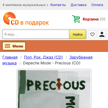
4 миллиона музыкальных записей на Виниле, CD и DVD
Контакты
Доставка
Оплата
Корзина
(0)
Найти
Меню
Главная
Поп, Рок, Джаз (CD)
Зарубежная
музыка
Depeche Mode - Precious (CD)