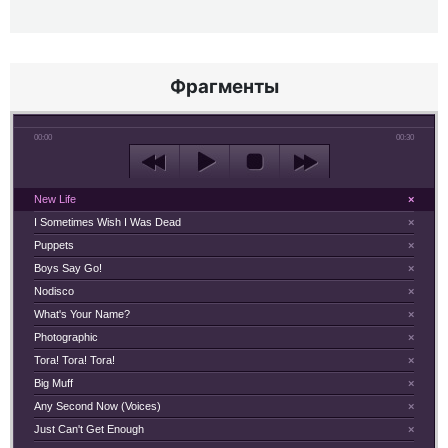
Фрагменты
00:00
00:30
New Life
×
I Sometimes Wish I Was Dead
×
Puppets
×
Boys Say Go!
×
Nodisco
×
What's Your Name?
×
Photographic
×
Tora! Tora! Tora!
×
Big Muff
×
Any Second Now (Voices)
×
Just Can't Get Enough
×