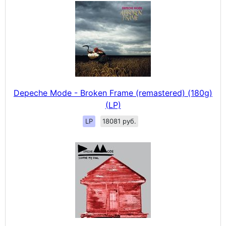
Depeche Mode - Broken Frame (remastered) (180g)
(LP)
LP
18081 руб.