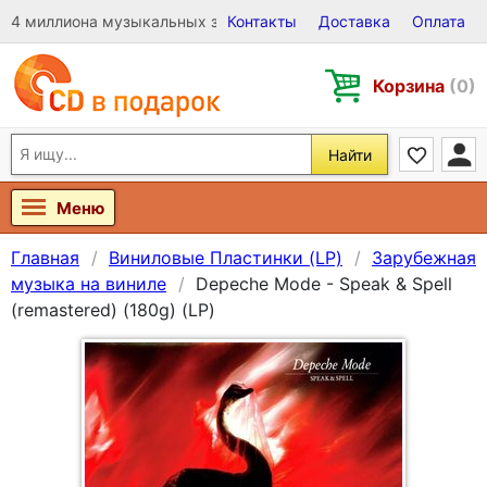
4 миллиона музыкальных записей на Виниле, CD и DVD
Контакты
Доставка
Оплата
Корзина
(0)
Найти
Меню
Главная
Виниловые Пластинки (LP)
Зарубежная
музыка на виниле
Depeche Mode - Speak & Spell
(remastered) (180g) (LP)