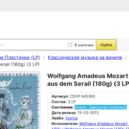
Найти
В наличии
е Пластинки (LP)
Классическая музыка на виниле
rail (180g) (3 LP)
Wolfgang Amadeus Mozart (
aus dem Serail (180g) (3 LP
Артикул:
CDVP 645393
Состав:
3 LP
Состояние:
Новое. Заводская упаковка.
Дата релиза:
15-03-2013
Лейбл:
Eterna
Исполнители:
Wolfgang Amadeus Mozart 