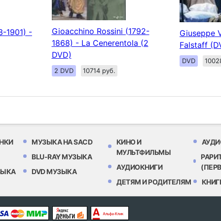
Gioacchino Rossini (1792-
3-1901) -
Giuseppe V
1868) - La Cenerentola (2
Falstaff (
DVD)
DVD
1002
2 DVD
10714 руб.
НКИ
МУЗЫКА НА SACD
КИНО И
АУДИ
МУЛЬТФИЛЬМЫ
BLU-RAY МУЗЫКА
РАРИ
АУДИОКНИГИ
(ПЕР
ЗЫКА
DVD МУЗЫКА
ДЕТЯМ И РОДИТЕЛЯМ
КНИГ