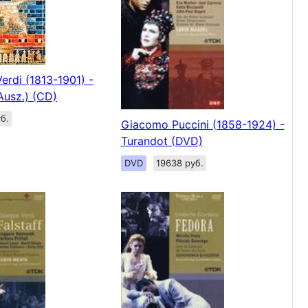
erdi (1813-1901) -
usz.) (CD)
б.
Giacomo Puccini (1858-1924) -
Turandot (DVD)
DVD
19638 руб.