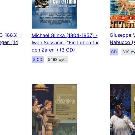
3-1883) -
Giuseppe V
Michael Glinka (1804-1857) -
ngen (14
Nabucco (A
Iwan Sussanin ("Ein Leben für
den Zaren") (3 CD)
CD
399 ру
3 CD
5498 руб.