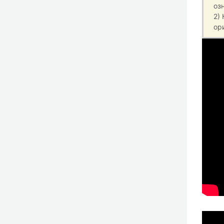
оз
2)
ор