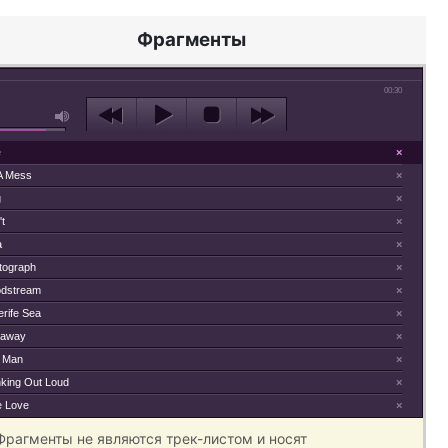
Фрагменты
00:30
e
×
 A Mess
×
g
×
t
×
a
×
tograph
×
odstream
×
erife Sea
×
away
×
 Man
×
nking Out Loud
×
e Love
×
 Фрагменты не являются трек-листом и носят