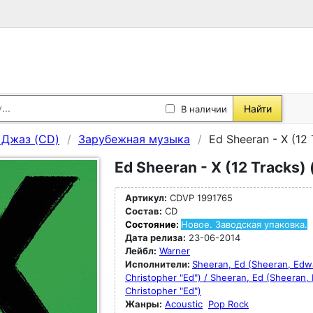
Найти
В наличии
, Джаз (CD)
Зарубежная музыка
Ed Sheeran - X (12 
Ed Sheeran - X (12 Tracks)
Артикул:
CDVP 1991765
Состав:
CD
Состояние:
Новое. Заводская упаковка.
Дата релиза:
23-06-2014
Лейбл:
Warner
Исполнители:
Sheeran, Ed (Sheeran, Edw
Christopher "Ed") / Sheeran, Ed (Sheeran,
Christopher "Ed")
Жанры:
Acoustic
Pop Rock