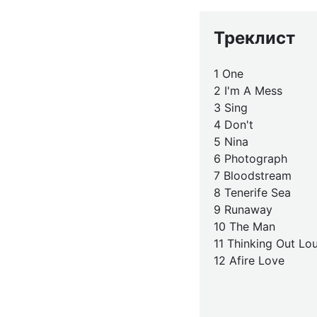
Треклист
1 One
2 I'm A Mess
3 Sing
4 Don't
5 Nina
6 Photograph
7 Bloodstream
8 Tenerife Sea
9 Runaway
10 The Man
11 Thinking Out Lo
12 Afire Love