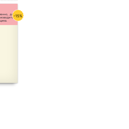
менно, для
-15%
оизводится
щика.