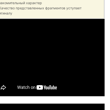
накомительный характер
 Качество представленных фрагментов уступает
игиналу