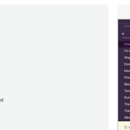
00:00
On
I'm
Sin
Don'
Nin
Pho
Blo
Ten
Run
ud
The
Thi
Afir
1)