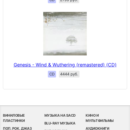
Genesis - Wind & Wuthering (remastered) (CD)
CD
4444 руб.
ВИНИЛОВЫЕ
МУЗЫКА НА SACD
КИНО И
ПЛАСТИНКИ
МУЛЬТФИЛЬМЫ
BLU-RAY МУЗЫКА
ПОП, РОК, ДЖАЗ
АУДИОКНИГИ