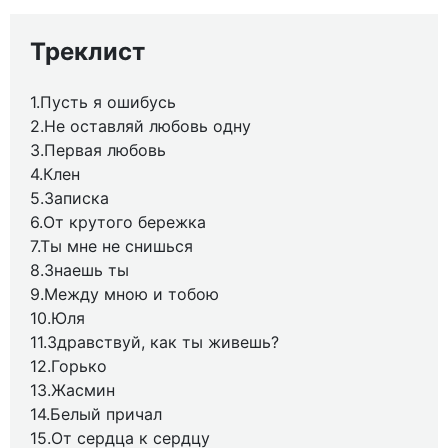
Треклист
1.Пусть я ошибусь
2.Не оставляй любовь одну
3.Первая любовь
4.Клен
5.Записка
6.От крутого бережка
7.Ты мне не снишься
8.Знаешь ты
9.Между мною и тобою
10.Юля
11.Здравствуй, как ты живешь?
12.Горько
13.Жасмин
14.Белый причал
15.От сердца к сердцу