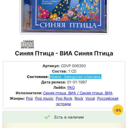
Синяя Птица - ВИА Синяя Птица
Артикул:
CDVP 006350
Состав:
1 CD
Состояние:
Новое. Заводская упаковка.
Дата релиза:
01-01-1987
Лейбл:
РАО
Исполнители:
Синяя птица, ВИА / Синяя птица, ВИА
Жанры:
Pop
Pop music
Pop Rock
Rock
Vocal
Российская
эстрада
-9%
Есть в наличии