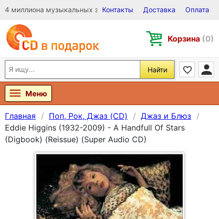
4 миллиона музыкальных записей на Виниле, CD и DVD
Контакты
Доставка
Оплата
Корзина
(0)
Найти
Меню
Главная
Поп, Рок, Джаз (CD)
Джаз и Блюз
Eddie Higgins (1932-2009) - A Handfull Of Stars
(Digbook) (Reissue) (Super Audio CD)