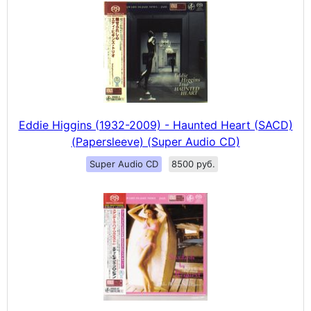
Eddie Higgins (1932-2009) - Haunted Heart (SACD)
(Papersleeve) (Super Audio CD)
Super Audio CD
8500 руб.