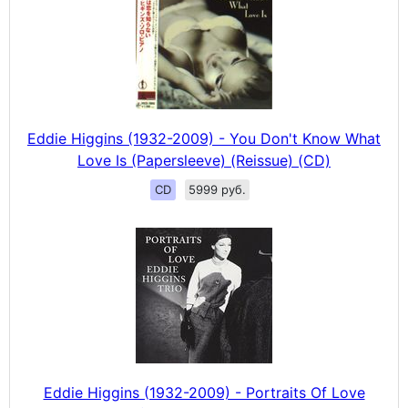
Eddie Higgins (1932-2009) - You Don't Know What
Love Is (Papersleeve) (Reissue) (CD)
CD
5999 руб.
Eddie Higgins (1932-2009) - Portraits Of Love