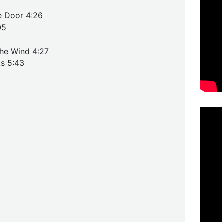
e Door 4:26
05
he Wind 4:27
s 5:43