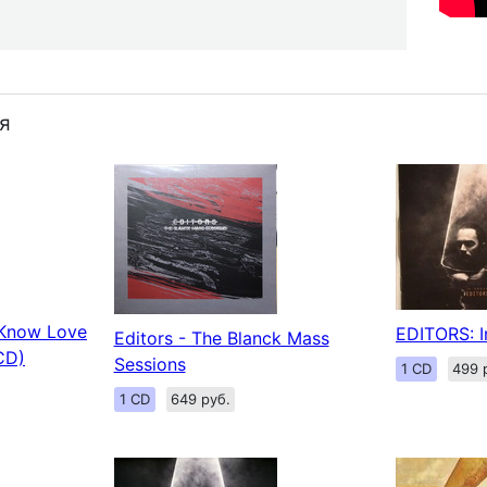
я
 Know Love
EDITORS: 
Editors - The Blanck Mass
CD)
Sessions
1 CD
499 
1 CD
649 руб.