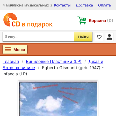
4 миллиона музыкальных записей на Виниле, CD и DVD
Контакты
Доставка
Оплата
Корзина
(0)
Найти
Меню
Главная
Виниловые Пластинки (LP)
Джаз и
Блюз на виниле
Egberto Gismonti (geb. 1947) -
Infancia (LP)