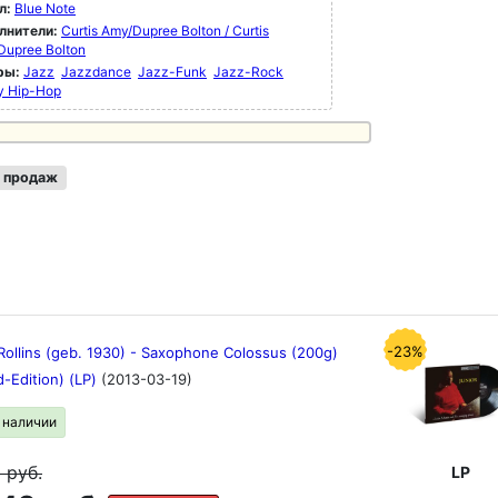
л:
Blue Note
лнители:
Curtis Amy/Dupree Bolton / Curtis
Dupree Bolton
ры:
Jazz
Jazzdance
Jazz-Funk
Jazz-Rock
y Hip-Hop
 продаж
-23%
Rollins (geb. 1930) - Saxophone Colossus (200g)
d-Edition) (LP)
(2013-03-19)
в наличии
9
руб.
LP