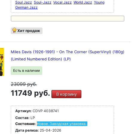
Soul Jazz
Soul-Jazz
Vocal Jazz
World Jazz
Young
German Jazz
Хит продаж
Miles Davis (1926-1991) - On The Corner (SuperVinyl) (180g)
(Limited Numbered Edition) (LP)
Есть в наличии
23099
руб.
11749 руб.
В корзину
Артикул:
CDVP 4038741
Состав:
LP
Состояние:
Новое. Заводская упаковка.
Дата релиза:
25-04-2026