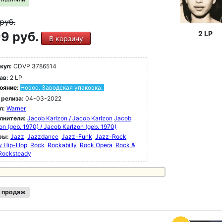
руб.
9 руб.
2 LP
В корзину
кул:
CDVP 3786514
ав:
2 LP
ояние:
Новое. Заводская упаковка.
 релиза:
04-03-2022
л:
Warner
лнители:
Jacob Karlzon / Jacob Karlzon
Jacob
on (geb. 1970) / Jacob Karlzon (geb. 1970)
ры:
Jazz
Jazzdance
Jazz-Funk
Jazz-Rock
y Hip-Hop
Rock
Rockabilly
Rock Opera
Rock &
Rocksteady
 продаж