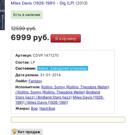
Miles Davis (1926-1991) - Dig (LP)
(2013)
Есть в наличии
12599
руб.
6999 руб.
В корзину
Артикул:
CDVP 1471270
Состав:
LP
Состояние:
Новое. Заводская упаковка.
Дата релиза:
31-01-2014
Лейбл:
Fantasy
Исполнители:
Rollins, Sonny (Rollins, Theodore Walter)
/ Rollins, Sonny (Rollins, Theodore Walter)
Birdland
Stars (jazz) / Birdland Stars (jazz)
Miles Davis (1926-
1991) / Miles Davis (1926-1991)
Жанры:
Bop
Hard Bop
Хит продаж