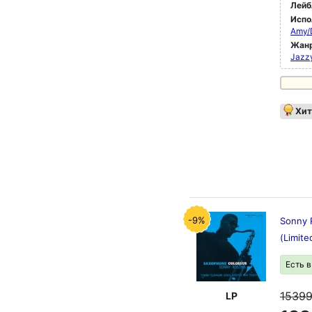
Лейб
Испо
Amy/
Жан
Jazz
Хит
-9%
Sonny 
(Limite
Есть 
1539
LP