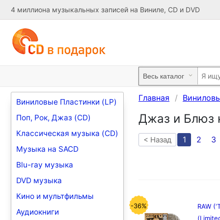
4 миллиона музыкальных записей на Виниле, CD и DVD
Главная
Виниловы
Виниловые Пластинки (LP)
Джаз и Блюз 
Поп, Рок, Джаз (CD)
Классическая музыка (CD)
1
2
3
< Назад
Музыка на SACD
Blu-ray музыка
DVD музыка
Кино и мультфильмы
-36%
RAW (‘T
Аудиокниги
(Limite