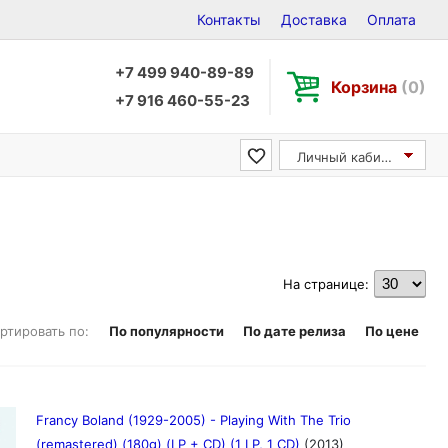
Контакты
Доставка
Оплата
+7 499 940-89-89
Корзина
(0)
+7 916 460-55-23
Личный кабинет
На странице:
ртировать по:
По популярности
По дате релиза
По цене
Francy Boland (1929-2005) - Playing With The Trio
(remastered) (180g) (LP + CD) (1 LP, 1 CD)
(2013)