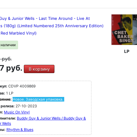
uy & Junior Wells - Last Time Around - Live At
s (180g) (Limited Numbered 25th Anniversary Edition)
 Red Marbled Vinyl)
в наличии
LP
9
руб.
7 руб.
В корзину
кул:
CDVP 4009869
ав:
1 LP
ояние:
Новое. Заводская упаковка.
 релиза:
27-10-2023
л:
Music On Vinyl
лнители:
Buddy Guy & Junior Wells / Buddy Guy &
r Wells
ры:
Rhythm & Blues