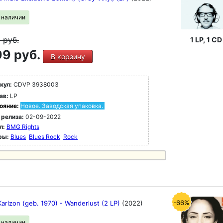
в наличии
9
руб.
1 LP, 1 CD
9 руб.
В корзину
кул:
CDVP 3938003
ав:
LP
ояние:
Новое. Заводская упаковка.
 релиза:
02-09-2022
л:
BMG Rights
ры:
Blues
Blues Rock
Rock
-66%
arlzon (geb. 1970) - Wanderlust (2 LP)
(2022)
в наличии