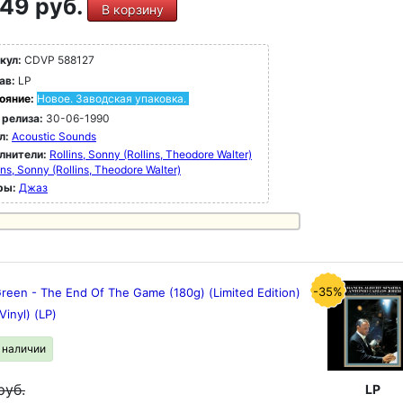
49 руб.
В корзину
кул:
CDVP 588127
ав:
LP
ояние:
Новое. Заводская упаковка.
 релиза:
30-06-1990
л:
Acoustic Sounds
лнители:
Rollins, Sonny (Rollins, Theodore Walter)
lins, Sonny (Rollins, Theodore Walter)
ры:
Джаз
-35%
reen - The End Of The Game (180g) (Limited Edition)
Vinyl) (LP)
в наличии
руб.
LP