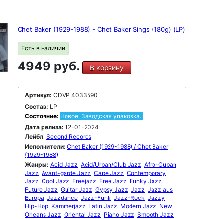
Chet Baker (1929-1988) - Chet Baker Sings (180g) (LP)
Есть в наличии
4949 руб.
В корзину
Артикул:
CDVP 4033590
Состав:
LP
Состояние:
Новое. Заводская упаковка.
Дата релиза:
12-01-2024
Лейбл:
Second Records
Исполнители:
Chet Baker (1929-1988) / Chet Baker
(1929-1988)
Жанры:
Acid Jazz
Acid/Urban/Club Jazz
Afro-Cuban
Jazz
Avant-garde Jazz
Cape Jazz
Contemporary
Jazz
Cool Jazz
Freejazz
Free Jazz
Funky Jazz
Future Jazz
Guitar Jazz
Gypsy Jazz
Jazz
Jazz aus
Europa
Jazzdance
Jazz-Funk
Jazz-Rock
Jazzy
Hip-Hop
Kammerjazz
Latin Jazz
Modern Jazz
New
Orleans Jazz
Oriental Jazz
Piano Jazz
Smooth Jazz