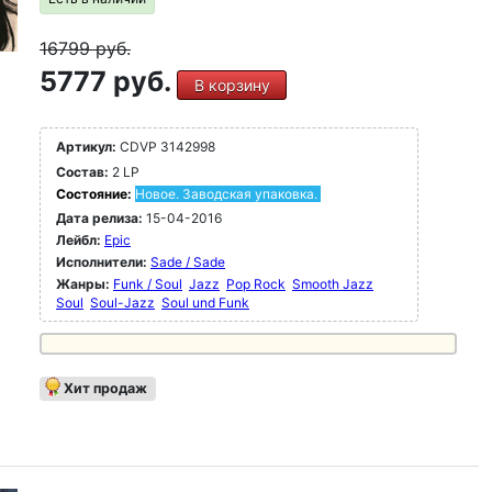
16799
руб.
5777 руб.
В корзину
Артикул:
CDVP 3142998
Состав:
2 LP
Состояние:
Новое. Заводская упаковка.
Дата релиза:
15-04-2016
Лейбл:
Epic
Исполнители:
Sade / Sade
Жанры:
Funk / Soul
Jazz
Pop Rock
Smooth Jazz
Soul
Soul-Jazz
Soul und Funk
Хит продаж