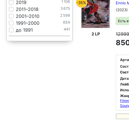
2019
1 106
-35%
Ennio M
2011–2018
3 675
(2023)
2001–2010
2 599
Есть 
1991–2000
654
до 1991
441
1299
2 LP
850
Арти
Сост
Сост
Дата
Лейб
Испо
Жан
Film
Soun