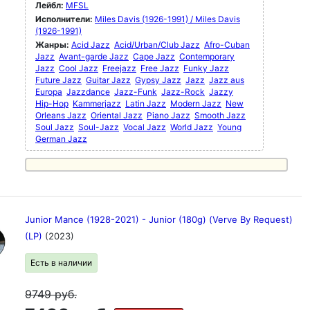
Лейбл:
MFSL
Исполнители:
Miles Davis (1926-1991) / Miles Davis
(1926-1991)
Жанры:
Acid Jazz
Acid/Urban/Club Jazz
Afro-Cuban
Jazz
Avant-garde Jazz
Cape Jazz
Contemporary
Jazz
Cool Jazz
Freejazz
Free Jazz
Funky Jazz
Future Jazz
Guitar Jazz
Gypsy Jazz
Jazz
Jazz aus
Europa
Jazzdance
Jazz-Funk
Jazz-Rock
Jazzy
Hip-Hop
Kammerjazz
Latin Jazz
Modern Jazz
New
Orleans Jazz
Oriental Jazz
Piano Jazz
Smooth Jazz
Soul Jazz
Soul-Jazz
Vocal Jazz
World Jazz
Young
German Jazz
Junior Mance (1928-2021) - Junior (180g) (Verve By Request)
(LP)
(2023)
Есть в наличии
9749
руб.