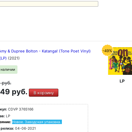
-49%
Amy & Dupree Bolton - Katanga! (Tone Poet Vinyl)
 (LP)
(2021)
в наличии
LP
9
руб.
49 руб.
В корзину
кул:
CDVP 3765166
ав:
LP
ояние:
Новое. Заводская упаковка.
 релиза:
04-06-2021