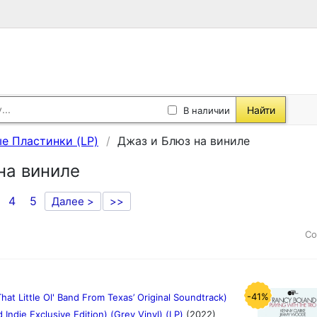
Найти
В наличии
е Пластинки (LP)
Джаз и Блюз на виниле
на виниле
4
5
Далее >
>>
Со
-41%
hat Little Ol' Band From Texas’ Original Soundtrack)
d Indie Exclusive Edition) (Grey Vinyl) (LP)
(2022)