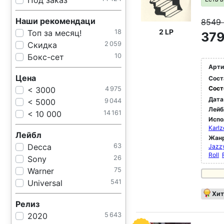
Под заказ
Наши рекомендаци
8549
2 LP
Топ за месяц!
18
379
Скидка
2 059
Бокс-сет
10
Арти
Цена
Сост
Сост
< 3000
4 975
Дата
< 5000
9 044
Лейб
< 10 000
14 161
Испо
Karlz
Лейбл
Жан
Decca
63
Jazz
Roll
Sony
26
Warner
75
Universal
541
Хит
Релиз
2020
5 643