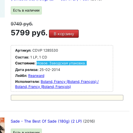
Есть в наличии
9749
руб.
5799 руб.
В корзину
Артикул:
CDVP 1285530
Состав:
1 LP, 1 CD
Состояние:
Новое. Заводская упаковка.
Дата релиза:
25-02-2014
Лейбл:
Rearward
Исполнители:
Boland, Francy (Boland, François) /
Boland, Francy (Boland, François)
Sade - The Best Of Sade (180g) (2 LP)
(2016)
Есть в наличии