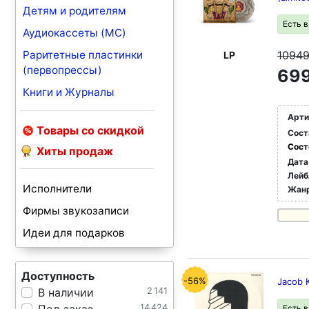
Детям и родителям
Есть 
Аудиокассеты (MC)
Раритетные пластинки
1094
LP
(первопрессы)
699
Книги и Журналы
Арти
Товары со скидкой
Сост
Сост
Хиты продаж
Дата
Лейб
Исполнители
Жан
Фирмы звукозаписи
Идеи для подарков
Доступность
-56%
Jacob K
В наличии
2 141
14 424
Есть 