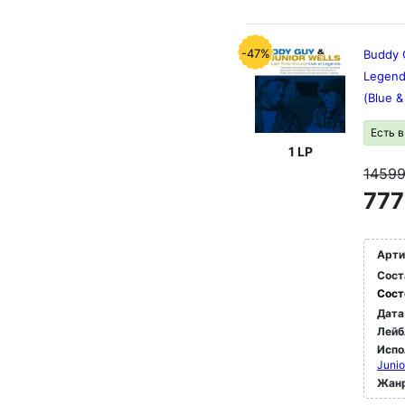
-47%
Buddy G
Legend
(Blue &
Есть 
1 LP
1459
777
Арти
Сост
Сост
Дата
Лейб
Испо
Junio
Жан