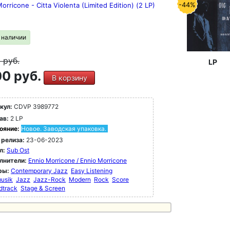
-44%
orricone - Citta Violenta (Limited Edition) (2 LP)
в наличии
9
руб.
LP
0 руб.
В корзину
кул:
CDVP 3989772
ав:
2 LP
ояние:
Новое. Заводская упаковка.
 релиза:
23-06-2023
л:
Sub Ost
лнители:
Ennio Morricone / Ennio Morricone
ры:
Contemporary Jazz
Easy Listening
musik
Jazz
Jazz-Rock
Modern
Rock
Score
dtrack
Stage & Screen