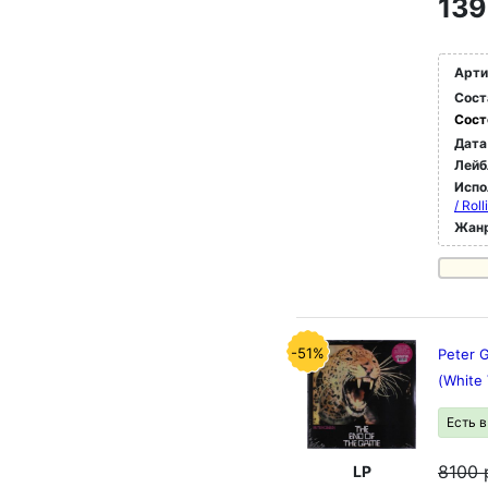
139
Арти
Сост
Сост
Дата
Лейб
Испо
/ Rol
Жан
-51%
Peter G
(White 
Есть 
8100
LP