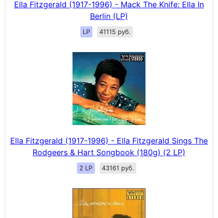
Ella Fitzgerald (1917-1996) - Mack The Knife: Ella In
Berlin (LP)
LP
41115 руб.
Ella Fitzgerald (1917-1996) - Ella Fitzgerald Sings The
Rodgeers & Hart Songbook (180g) (2 LP)
2 LP
43161 руб.