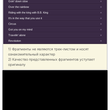
Goin' down slow
×
Over the rainbow
×
Riding with the king with B.B. King
×
It's in the way that you use it
×
Circus
×
Got you on my mind
×
Travelin' alone
×
Revolution
×
1) Фрагменты не являются трек-листом и носят
ознакомительный характер
2) Качество представленных фрагментов уступает
оригиналу