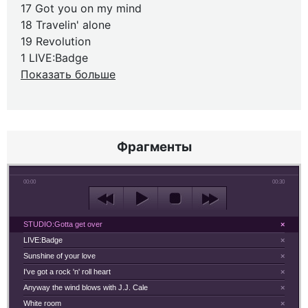
17 Got you on my mind
18 Travelin' alone
19 Revolution
1 LIVE:Badge
Показать больше
Фрагменты
00:00
00:30
STUDIO:Gotta get over
×
LIVE:Badge
×
Sunshine of your love
×
I've got a rock 'n' roll heart
×
Anyway the wind blows with J.J. Cale
×
White room
×