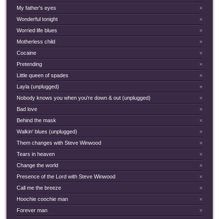
My father's eyes
×
Wonderful tonight
×
Worried life blues
×
Motherless child
×
Cocaine
×
Pretending
×
Little queen of spades
×
Layla (unplugged)
×
Nobody knows you when you're down & out (unplugged)
×
Bad love
×
Behind the mask
×
Walkin' blues (unplugged)
×
Them changes with Steve Winwood
×
Tears in heaven
×
Change the world
×
Presence of the Lord with Steve Winwood
×
Call me the breeze
×
Hoochie coochie man
×
Forever man
×