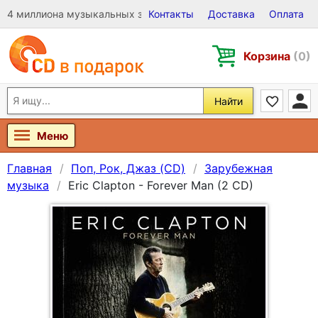
4 миллиона музыкальных записей на Виниле, CD и DVD
Контакты
Доставка
Оплата
Корзина
(0)
Найти
Меню
Главная
Поп, Рок, Джаз (CD)
Зарубежная
музыка
Eric Clapton - Forever Man (2 CD)