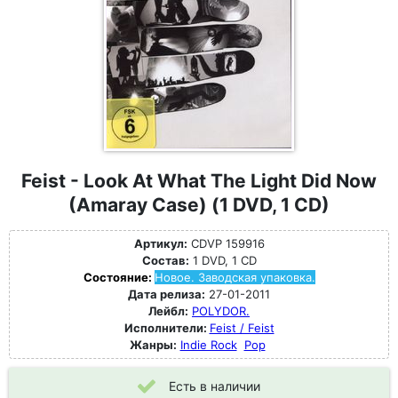
Feist - Look At What The Light Did Now
(Amaray Case) (1 DVD, 1 CD)
Артикул:
CDVP 159916
Состав:
1 DVD, 1 CD
Состояние:
Новое. Заводская упаковка.
Дата релиза:
27-01-2011
Лейбл:
POLYDOR.
Исполнители:
Feist / Feist
Жанры:
Indie Rock
Pop
Есть в наличии