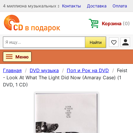
4 миллиона музыкальных записей на Виниле, CD и DVD
Контакты
Доставка
Оплата
Корзина
(0)
Найти
Меню
Главная
DVD музыка
Поп и Рок на DVD
Feist
- Look At What The Light Did Now (Amaray Case) (1
DVD, 1 CD)