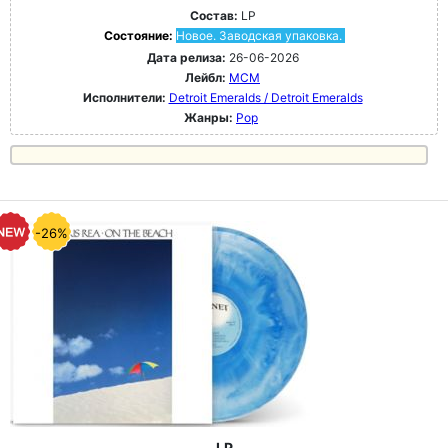
Состав:
LP
Состояние:
Новое. Заводская упаковка.
Дата релиза:
26-06-2026
Лейбл:
MCM
Исполнители:
Detroit Emeralds / Detroit Emeralds
Жанры:
Pop
-26%
LP