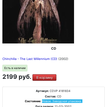
CD
Chinchilla - The Last Millennium (CD)
(2002)
Есть в наличии
2199 руб.
В корзину
Артикул:
CDVP 4181834
Состав:
CD
Состояние:
Новое. Заводская упаковка.
Дата релиза:
11-03-2002