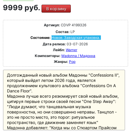
9999 руб.
В корзину
Артикул:
CDVP 4199326
Состав:
LP
Состояние:
Новое. Заводская упаковка.
Дата релиза:
03-07-2026
Лейбл:
Warner
Композиторы:
Madonna / Мадонна
Жанры:
Pop
Долгожданный новый альбом Мадонны "Confessions II",
который выйдет летом 2026 года, является
продолжением культового альбома "Confessions On A
Dance Floor".
Мадонна лучше всего резюмирует свой новый альбом,
цитируя первые строки своей песни "One Step Away":
"Люди думают, что танцевальная музыка
поверхностна, но они совершенно неправы. Танцпол -
это не просто место, это порог: ритуальное
пространство, где движение заменяет язык"
Мадонна добавляет: "Когда мы со Стюартом Прайсом