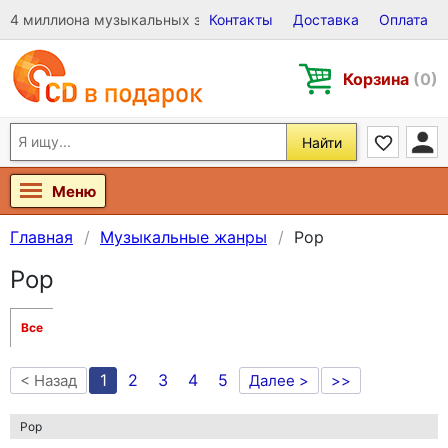
4 миллиона музыкальных записей на Виниле, CD и DVD
Контакты
Доставка
Оплата
Корзина
(0)
Найти
Меню
Главная
Музыкальные жанры
Pop
Pop
Все
1
2
3
4
5
< Назад
Далее >
>>
Pop