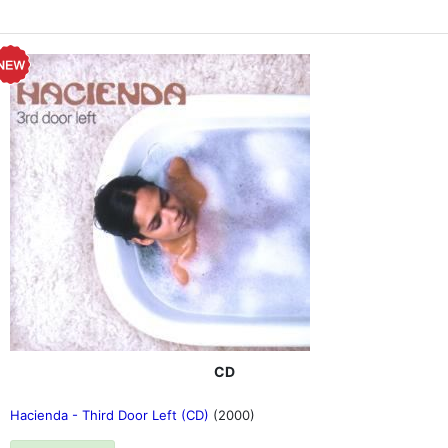
начали работать над этим альбомом, это был наш
манифест:
Мы должны танцевать, праздновать и молиться
своими телами. Эти вещи мы делаем уже тысячи лет -
это действительно духовные практики. В конце концов,
танцпол - это ритуальное пространство. Это место, где
вы соединяетесь - со своими ранами, со своей
хрупкостью. Ворон - это искусство. Оно заключается в
том, чтобы расширить свои границы и соединиться с
сообществом единомышленников.
Звук, свет и вибрация меняют наше восприятие и
вводят нас в состояние, подобное трансу. Мы не просто
слышим повторение баса, мы его чувствуем.
Наше сознание меняется, эго и время растворяются"
Давайте признаем: нон-стоп микс альбома, изданного
на розовом виниле, просто неотразим. Он поставляется
в желтой обложке, с фотовкладышем и эксклюзивным
двухсторонним постером.
CD
Hacienda - Third Door Left (CD)
(2000)