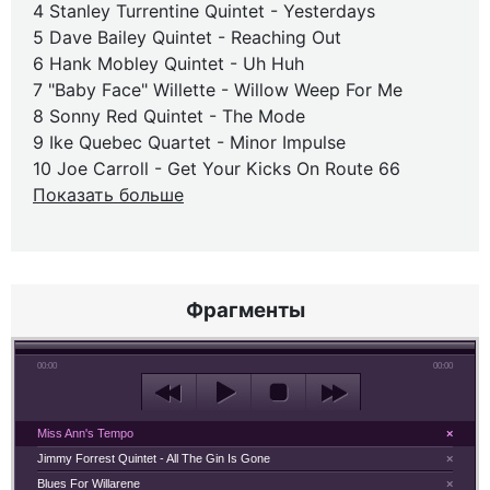
4 Stanley Turrentine Quintet - Yesterdays
5 Dave Bailey Quintet - Reaching Out
6 Hank Mobley Quintet - Uh Huh
7 "Baby Face" Willette - Willow Weep For Me
8 Sonny Red Quintet - The Mode
9 Ike Quebec Quartet - Minor Impulse
10 Joe Carroll - Get Your Kicks On Route 66
Показать больше
Фрагменты
00:00
00:00
Miss Ann's Tempo
×
Jimmy Forrest Quintet - All The Gin Is Gone
×
Blues For Willarene
×