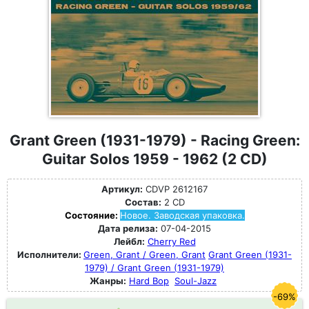
Grant Green (1931-1979) - Racing Green:
Guitar Solos 1959 - 1962 (2 CD)
Артикул:
CDVP 2612167
Состав:
2 CD
Состояние:
Новое. Заводская упаковка.
Дата релиза:
07-04-2015
Лейбл:
Cherry Red
Исполнители:
Green, Grant / Green, Grant
Grant Green (1931-
1979) / Grant Green (1931-1979)
Жанры:
Hard Bop
Soul-Jazz
-69%