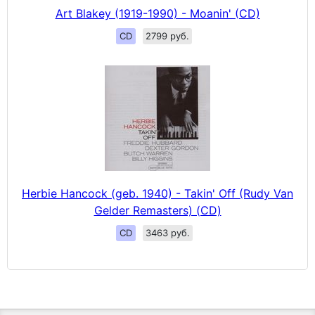
Art Blakey (1919-1990) - Moanin' (CD)
CD
2799 руб.
Herbie Hancock (geb. 1940) - Takin' Off (Rudy Van
Gelder Remasters) (CD)
CD
3463 руб.