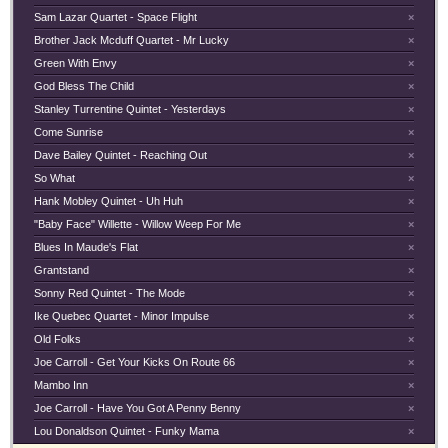
Sam Lazar Quartet - Space Flight
×
Brother Jack Mcduff Quartet - Mr Lucky
×
Green With Envy
×
God Bless The Child
×
Stanley Turrentine Quintet - Yesterdays
×
Come Sunrise
×
Dave Bailey Quintet - Reaching Out
×
So What
×
Hank Mobley Quintet - Uh Huh
×
"Baby Face" Willette - Willow Weep For Me
×
Blues In Maude's Flat
×
Grantstand
×
Sonny Red Quintet - The Mode
×
Ike Quebec Quartet - Minor Impulse
×
Old Folks
×
Joe Carroll - Get Your Kicks On Route 66
×
Mambo Inn
×
Joe Carroll - Have You Got A Penny Benny
×
Lou Donaldson Quintet - Funky Mama
×