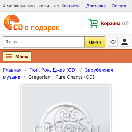
4 миллиона музыкальных записей на Виниле, CD и DVD
Контакты
Доставка
Оплата
Корзина
(0)
Найти
Меню
Главная
Поп, Рок, Джаз (CD)
Зарубежная
музыка
Gregorian - Pure Chants (CD)