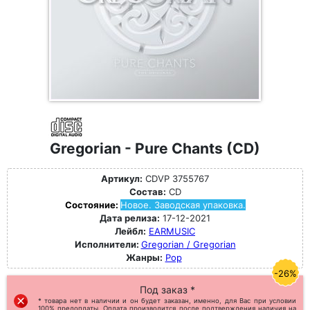
Gregorian - Pure Chants (CD)
Артикул:
CDVP 3755767
Состав:
CD
Состояние:
Новое. Заводская упаковка.
Дата релиза:
17-12-2021
Лейбл:
EARMUSIC
Исполнители:
Gregorian / Gregorian
Жанры:
Pop
-26%
Под заказ *
* товара нет в наличии и он будет заказан, именно, для Вас при условии
100% предоплаты. Оплата производится после подтверждения наличия на