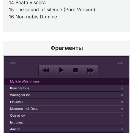
14 Beata viscera
15 The sound of silence (Pure Version)
16 Non nobis Domine
Фрагменты
00:00
00:30
My little Welsh home
×
Kyrie Victoria
×
Waiting for life
×
Pie Jesu
×
Miserere mei, Deus
×
Ode to joy
×
In trutina
×
Ameno
×