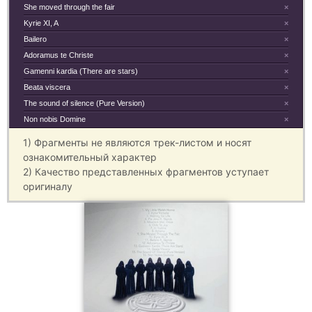
She moved through the fair
×
Kyrie XI, A
×
Bailero
×
Adoramus te Christe
×
Gamenni kardia (There are stars)
×
Beata viscera
×
The sound of silence (Pure Version)
×
Non nobis Domine
×
1) Фрагменты не являются трек-листом и носят
ознакомительный характер
2) Качество представленных фрагментов уступает
оригиналу