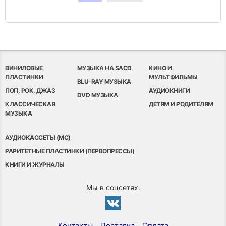
ВИНИЛОВЫЕ
МУЗЫКА НА SACD
КИНО И
ПЛАСТИНКИ
МУЛЬТФИЛЬМЫ
BLU-RAY МУЗЫКА
ПОП, РОК, ДЖАЗ
АУДИОКНИГИ
DVD МУЗЫКА
КЛАССИЧЕСКАЯ
ДЕТЯМ И РОДИТЕЛЯМ
МУЗЫКА
АУДИОКАССЕТЫ (MC)
РАРИТЕТНЫЕ ПЛАСТИНКИ (ПЕРВОПРЕССЫ)
КНИГИ И ЖУРНАЛЫ
Мы в соцсетях:
Контакты
Доставка
Оплата