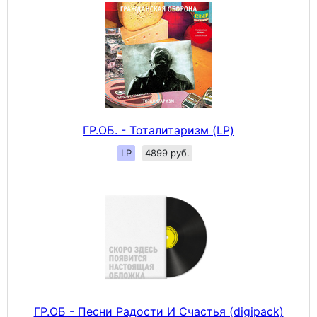
ГР.ОБ. - Тоталитаризм (LP)
LP
4899 руб.
ГР.ОБ - Песни Радости И Счастья (digipack)