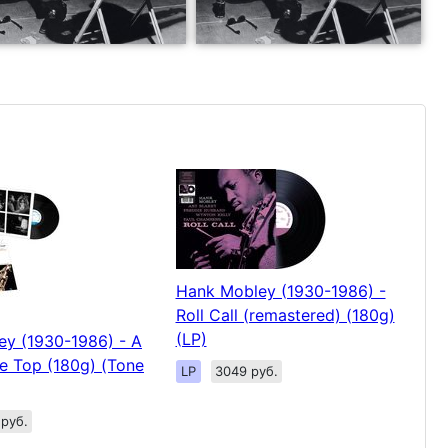
Hank Mobley (1930-1986) -
Roll Call (remastered) (180g)
(LP)
y (1930-1986) - A
he Top (180g) (Tone
LP
3049 руб.
руб.