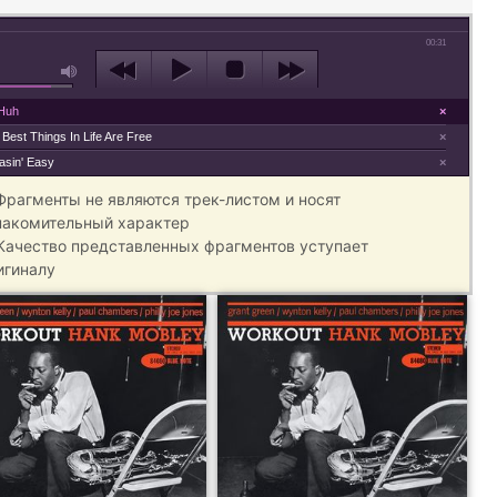
00:31
Huh
×
Best Things In Life Are Free
×
asin' Easy
×
 Фрагменты не являются трек-листом и носят
накомительный характер
 Качество представленных фрагментов уступает
игиналу