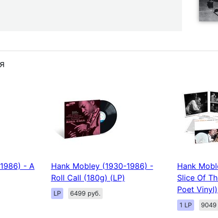
я
1986) - A
Hank Mobley (1930-1986) -
Hank Moble
Roll Call (180g) (LP)
Slice Of T
Poet Vinyl)
LP
6499 руб.
1 LP
9049 