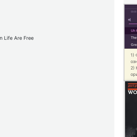
00:00
Uh 
n Life Are Free
The 
Gre
1)
оз
2)
ор