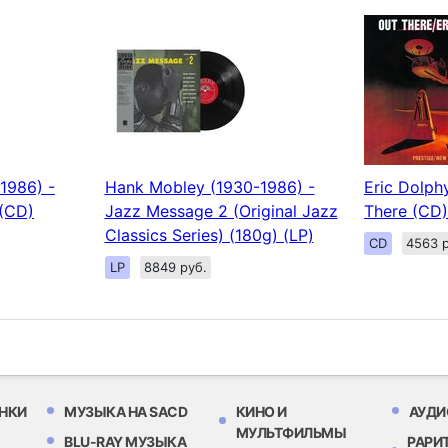
1986) -
Hank Mobley (1930-1986) -
Eric Dolph
(CD)
Jazz Message 2 (Original Jazz
There (CD)
Classics Series) (180g) (LP)
CD
4563 р
LP
8849 руб.
НКИ
МУЗЫКА НА SACD
КИНО И
АУДИ
МУЛЬТФИЛЬМЫ
BLU-RAY МУЗЫКА
РАРИ