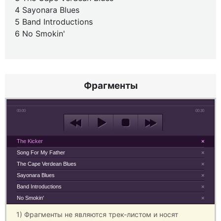
4 Sayonara Blues
5 Band Introductions
6 No Smokin'
Фрагменты
00:00
00:30
The Kicker
×
Song For My Father
×
The Cape Verdean Blues
×
Sayonara Blues
×
Band Introductions
×
No Smokin'
×
1) Фрагменты не являются трек-листом и носят