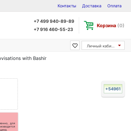
Контакты
Доставка
Оплата
+7 499 940-89-89
Корзина
(0)
+7 916 460-55-23
Личный кабинет
visations with Bashir
+54961
менно, для
оизводится
щика.