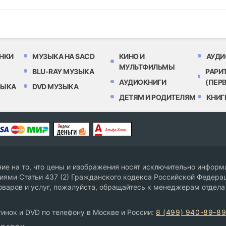
НКИ
МУЗЫКА НА SACD
КИНО И
АУДИ
МУЛЬТФИЛЬМЫ
BLU-RAY МУЗЫКА
РАРИ
АУДИОКНИГИ
(ПЕР
ЗЫКА
DVD МУЗЫКА
ДЕТЯМ И РОДИТЕЛЯМ
КНИГ
е на то, что цены и изображения носят исключительно информа
ями Статьи 437 (2) Гражданского кодекса Российской Федерац
оваров и услуг, пожалуйста, обращайтесь к менеджерам отдела
инок и DVD по телефону в Москве и России:
8 (499) 940-89-8