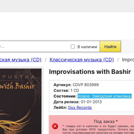
Найти
В наличии
ская музыка (CD)
Классическая музыка (CD)
Impro
Improvisations with Bashir
Артикул:
CDVP 803999
Состав:
1 CD
Состояние:
Новое. Заводская упаковка.
Дата релиза:
01-01-2013
Лейбл:
Dux Records
Под заказ *
* товара нет в наличии и он будет заказан, и
Вас при условии 100% предоплаты. Оплата пр
после подтверждения наличия на складе постав