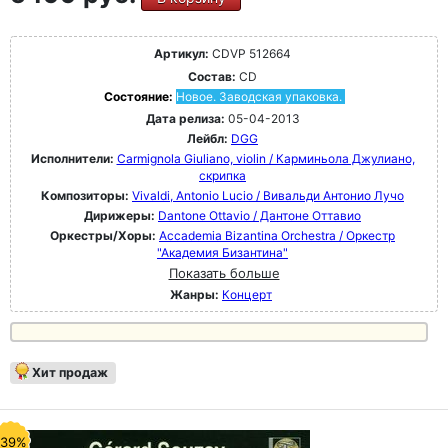
Артикул:
CDVP 512664
Состав:
CD
Состояние:
Новое. Заводская упаковка.
Дата релиза:
05-04-2013
Лейбл:
DGG
Исполнители:
Carmignola Giuliano, violin / Карминьола Джулиано,
скрипка
Композиторы:
Vivaldi, Antonio Lucio / Вивальди Антонио Лучо
Дирижеры:
Dantone Ottavio / Дантоне Оттавио
Оркестры/Хоры:
Accademia Bizantina Orchestra / Оркестр
"Академия Бизантина"
Показать больше
Жанры:
Концерт
Хит продаж
-39%