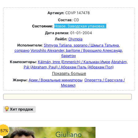
Артикул:
CDVP 147478
Состав:
CD
Состояние:
Новое. Заводская упаковка.
Дата релиза:
01-01-2004
Лейбл:
Olympia
Исполнители:
Shmyga Tatiana, soprano / Шмыга Татьяна,
сопрано
Voroshilo Alexander, baritone / Ворошило Александр,
баритон
Композиторы:
Kálmán, Imre (Emmerich) / Кальман Имре
Ábrahám,
Pál (Abraham, Paul) / Абрахам Паль (Абрахам Пол)
Показать больше
Жанры:
Арии / Вокальные миниатюры
Оперетта / Сарсуэла /
Мюзикл
Хит продаж
-57%