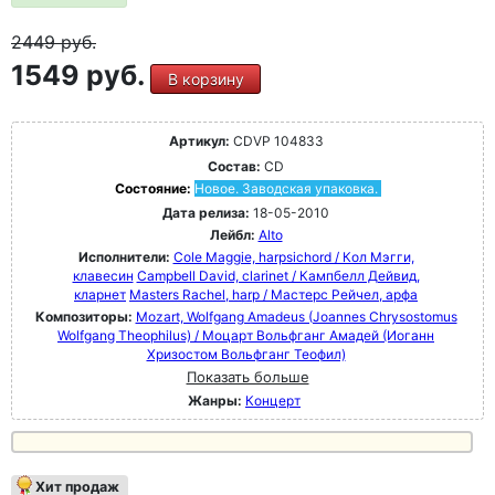
2449
руб.
1549 руб.
В корзину
Артикул:
CDVP 104833
Состав:
CD
Состояние:
Новое. Заводская упаковка.
Дата релиза:
18-05-2010
Лейбл:
Alto
Исполнители:
Cole Maggie, harpsichord / Кол Мэгги,
клавесин
Campbell David, clarinet / Кампбелл Дейвид,
кларнет
Masters Rachel, harp / Мастерс Рейчел, арфа
Композиторы:
Mozart, Wolfgang Amadeus (Joannes Chrysostomus
Wolfgang Theophilus) / Моцарт Вольфганг Амадей (Иоганн
Хризостом Вольфганг Теофил)
Показать больше
Жанры:
Концерт
Хит продаж