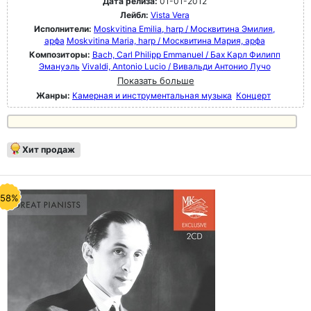
Дата релиза:
01-01-2012
Лейбл:
Vista Vera
Исполнители:
Moskvitina Emilia, harp / Москвитина Эмилия,
арфа
Moskvitina Maria, harp / Москвитина Мария, арфа
Композиторы:
Bach, Carl Philipp Emmanuel / Бах Карл Филипп
Эмануэль
Vivaldi, Antonio Lucio / Вивальди Антонио Лучо
Показать больше
Жанры:
Камерная и инструментальная музыка
Концерт
Хит продаж
-58%