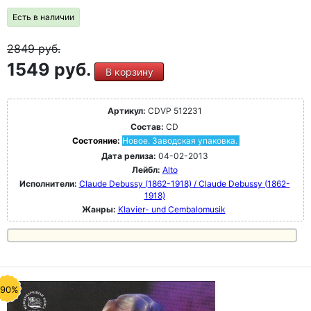
Есть в наличии
2849
руб.
1549 руб.
В корзину
Артикул:
CDVP 512231
Состав:
CD
Состояние:
Новое. Заводская упаковка.
Дата релиза:
04-02-2013
Лейбл:
Alto
Исполнители:
Claude Debussy (1862-1918) / Claude Debussy (1862-
1918)
Жанры:
Klavier- und Cembalomusik
-90%