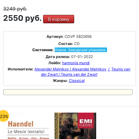
3249
руб.
2550 руб.
В корзину
Артикул:
CDVP 3822656
Состав:
CD
Состояние:
Новое. Заводская упаковка.
Дата релиза:
07-01-2022
Лейбл:
harmonia mundi
Исполнители:
Alexander Melnikov / Alexander Melnikov
/
Teunis van
der Zwart / Teunis van der Zwart
Жанры:
Classical
-23%