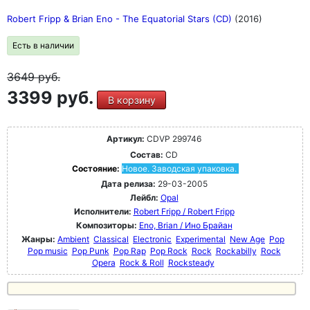
Robert Fripp & Brian Eno - The Equatorial Stars (CD)
(2016)
Есть в наличии
3649
руб.
3399 руб.
В корзину
Артикул:
CDVP 299746
Состав:
CD
Состояние:
Новое. Заводская упаковка.
Дата релиза:
29-03-2005
Лейбл:
Opal
Исполнители:
Robert Fripp / Robert Fripp
Композиторы:
Eno, Brian / Ино Брайан
Жанры:
Ambient
Classical
Electronic
Experimental
New Age
Pop
Pop music
Pop Punk
Pop Rap
Pop Rock
Rock
Rockabilly
Rock
Opera
Rock & Roll
Rocksteady