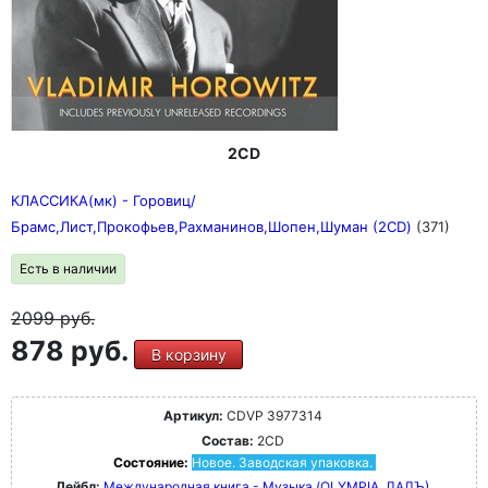
2CD
КЛАССИКА(мк) - Горовиц/
Брамс,Лист,Прокофьев,Рахманинов,Шопен,Шуман (2CD)
(371)
Есть в наличии
2099
руб.
878 руб.
В корзину
Артикул:
CDVP 3977314
Состав:
2CD
Состояние:
Новое. Заводская упаковка.
Лейбл:
Международная книга - Музыка (OLYMPIA, ЛАДЪ)