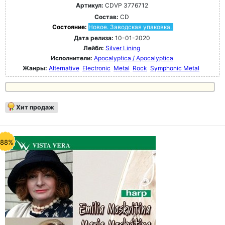
Артикул:
CDVP 3776712
Состав:
CD
Состояние:
Новое. Заводская упаковка.
Дата релиза:
10-01-2020
Лейбл:
Silver Lining
Исполнители:
Apocalyptica / Apocalyptica
Жанры:
Alternative
Electronic
Metal
Rock
Symphonic Metal
Хит продаж
-88%