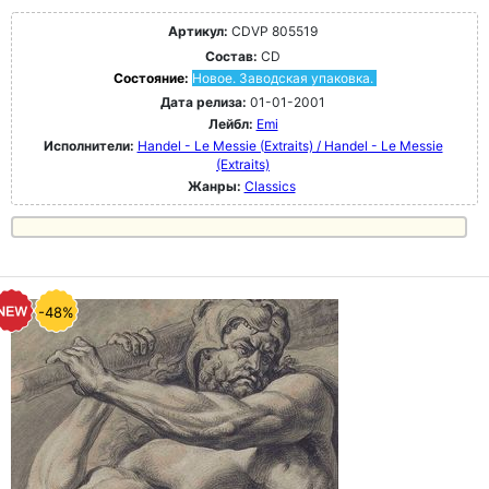
Артикул:
CDVP 805519
Состав:
CD
Состояние:
Новое. Заводская упаковка.
Дата релиза:
01-01-2001
Лейбл:
Emi
Исполнители:
Handel - Le Messie (Extraits) / Handel - Le Messie
(Extraits)
Жанры:
Classics
-48%