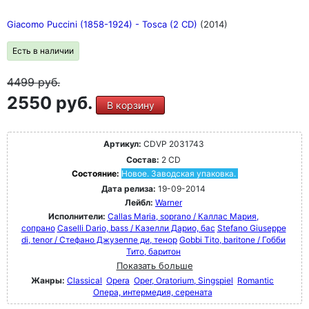
Giacomo Puccini (1858-1924) - Tosca (2 CD)
(2014)
Есть в наличии
4499
руб.
2550 руб.
В корзину
Артикул:
CDVP 2031743
Состав:
2 CD
Состояние:
Новое. Заводская упаковка.
Дата релиза:
19-09-2014
Лейбл:
Warner
Исполнители:
Callas Maria, soprano / Каллас Мария,
сопрано
Caselli Dario, bass / Казелли Дарио, бас
Stefano Giuseppe
di, tenor / Стефано Джузеппе ди, тенор
Gobbi Tito, baritone / Гобби
Тито, баритон
Показать больше
Жанры:
Classical
Opera
Oper, Oratorium, Singspiel
Romantic
Опера, интермедия, серената