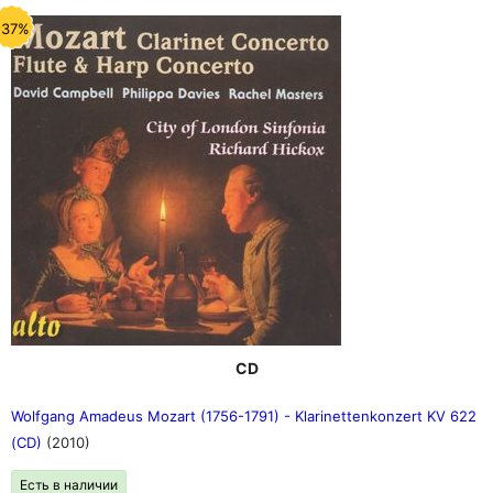
-37%
CD
Wolfgang Amadeus Mozart (1756-1791) - Klarinettenkonzert KV 622
(CD)
(2010)
Есть в наличии