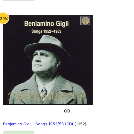
-39%
CD
Benjamino Gigli - Songs 1952/53 (CD)
(1952)