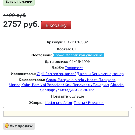
Есть в наличии
4499
руб.
2757 руб.
В корзину
Артикул:
CDVP 018932
Состав:
CD
Состояние:
Новое. Заводская упаковка.
Дата релиза:
01-05-1999
Лейбл:
Testament
Исполнители:
Gigli Beniamino, tenor / Джильи Беньямино, тенор
Композиторы:
Costa, Pasquale Mario / Коста Паскуале
Марио
Kahn, Percival Benedict / Кан Персиваль Бенедикт
Cittadini,
Santiago / Читтадини Сантьяго
Показать больше
Жанры:
Lieder und Arien
Песни / Романсы
Хит продаж