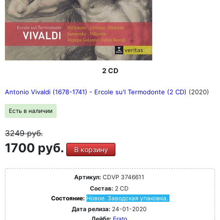
2 CD
Antonio Vivaldi (1678-1741) - Ercole su'l Termodonte (2 CD)
(2020)
Есть в наличии
3249
руб.
1700 руб.
В корзину
Артикул:
CDVP 3746611
Состав:
2 CD
Состояние:
Новое. Заводская упаковка.
Дата релиза:
24-01-2020
Лейбл:
Erato