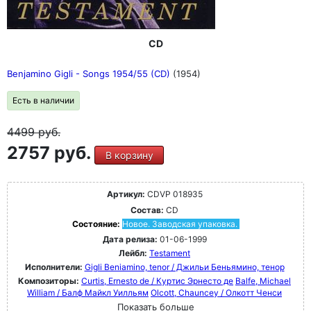
CD
Benjamino Gigli - Songs 1954/55 (CD)
(1954)
Есть в наличии
4499
руб.
2757 руб.
В корзину
Артикул:
CDVP 018935
Состав:
CD
Состояние:
Новое. Заводская упаковка.
Дата релиза:
01-06-1999
Лейбл:
Testament
Исполнители:
Gigli Beniamino, tenor / Джильи Беньямино, тенор
Композиторы:
Curtis, Ernesto de / Куртис Эрнесто де
Balfe, Michael
William / Балф Майкл Уилльям
Olcott, Chauncey / Олкотт Ченси
Показать больше