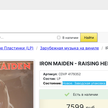
Найти
В наличии
е Пластинки (LP)
Зарубежная музыка на виниле
I
IRON MAIDEN - RAISING HE
Артикул:
CDVP 4179352
Состав:
LP
Состояние:
Новое. Заводская упаковка.
Есть в наличии
7599
руб.