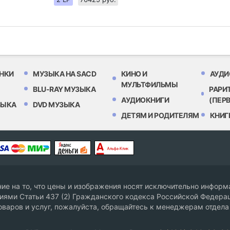
НКИ
МУЗЫКА НА SACD
КИНО И
АУДИ
МУЛЬТФИЛЬМЫ
BLU-RAY МУЗЫКА
РАРИ
АУДИОКНИГИ
(ПЕР
ЗЫКА
DVD МУЗЫКА
ДЕТЯМ И РОДИТЕЛЯМ
КНИГ
е на то, что цены и изображения носят исключительно информа
ями Статьи 437 (2) Гражданского кодекса Российской Федерац
оваров и услуг, пожалуйста, обращайтесь к менеджерам отдела