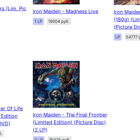
s (Lim. Pic
Iron Maiden - Madness Live
Iron Maide
(180g) (Lim
1 LP
19004 руб.
(Picture Di
LP
54777 
er Of Life
Iron Maiden - The Final Frontier
 Edition
(Limited Edition) (Picture Disc)
DVD)
(2 LP)
б.
2 LP
76425 руб.