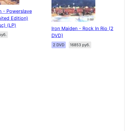
n - Powerslave
ited Edition)
sc) (LP)
Iron Maiden - Rock In Rio (2
руб.
DVD)
2 DVD
16853 руб.