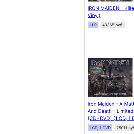
IRON MAIDEN - Killer
Vinyl)
1 LP
49365 руб.
Iron Maiden - A Matt
And Death - Limited
(CD+DVD) (1 CD, 1 
1 CD, 1 DVD
25011 ру