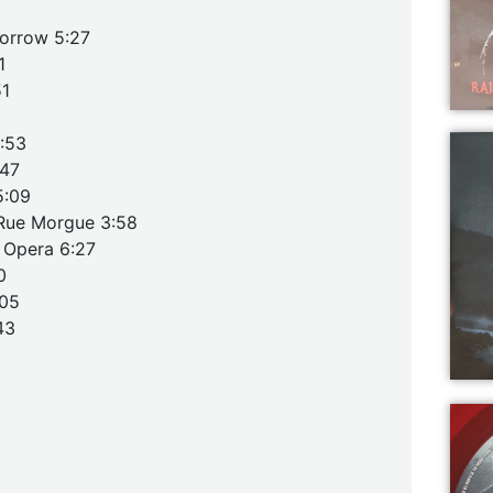
rrow 5:27
1
51
3:53
:47
5:09
 Rue Morgue 3:58
 Opera 6:27
0
:05
43